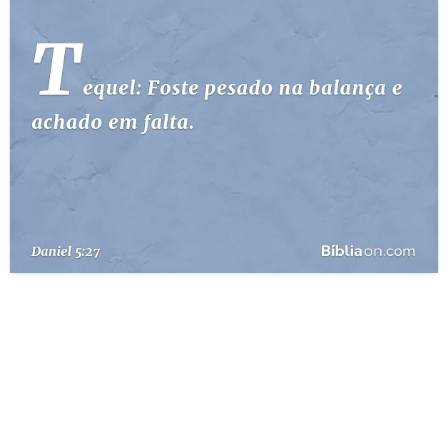
10 MANDAMENTOS
ESTUDOS BÍBLICOS
ESBOÇOS DE PREGAÇÃO
TEMAS
PERGUNTE À BÍBLIA
IA
TERMO BÍBLICO
JOGOS
QUEM SOMOS
LOJA BÍBLIAON