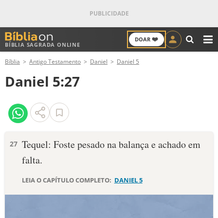
❤️
DOAR
BÍBLIA SAGRADA ONLINE
M
Bíblia
Antigo Testamento
Daniel
Daniel 5
ANTIGO TESTAMENTO
Daniel 5:27
NOVO TESTAMENTO
VERSÍCULOS
VERSÍCULO DO DIA
Tequel: Foste pesado na balança e achado em
27
falta.
PALAVRA DO DIA
LEIA O CAPÍTULO COMPLETO:
DANIEL 5
SALMO DO DIA
DEVOCIONAL DIÁRIO