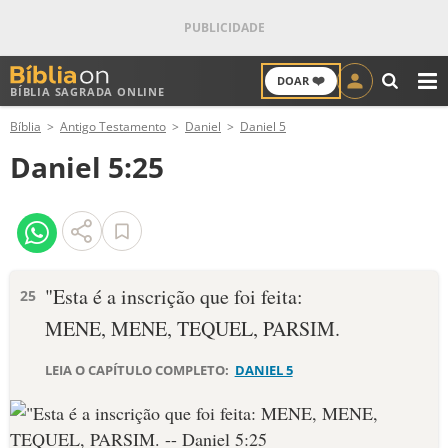
❤️
DOAR
BÍBLIA SAGRADA ONLINE
M
Bíblia
Antigo Testamento
Daniel
Daniel 5
ANTIGO TESTAMENTO
Daniel 5:25
NOVO TESTAMENTO
VERSÍCULOS
VERSÍCULO DO DIA
"Esta é a inscrição que foi feita:
25
MENE, MENE, TEQUEL, PARSIM.
PALAVRA DO DIA
LEIA O CAPÍTULO COMPLETO:
DANIEL 5
SALMO DO DIA
DEVOCIONAL DIÁRIO