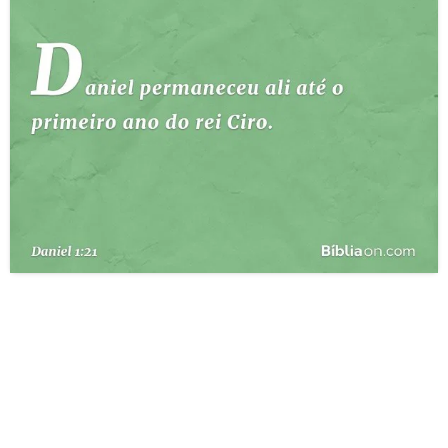
10 MANDAMENTOS
ESTUDOS BÍBLICOS
ESBOÇOS DE PREGAÇÃO
TEMAS
PERGUNTE À BÍBLIA
IA
TERMO BÍBLICO
JOGOS
QUEM SOMOS
LOJA BÍBLIAON