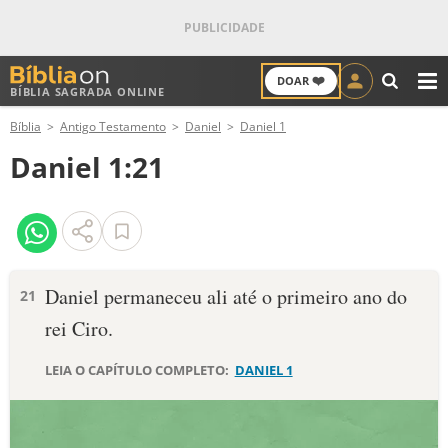
❤️
DOAR
BÍBLIA SAGRADA ONLINE
M
Bíblia
Antigo Testamento
Daniel
Daniel 1
ANTIGO TESTAMENTO
Daniel 1:21
NOVO TESTAMENTO
VERSÍCULOS
VERSÍCULO DO DIA
Daniel permaneceu ali até o primeiro ano do
21
rei Ciro.
PALAVRA DO DIA
LEIA O CAPÍTULO COMPLETO:
DANIEL 1
SALMO DO DIA
DEVOCIONAL DIÁRIO