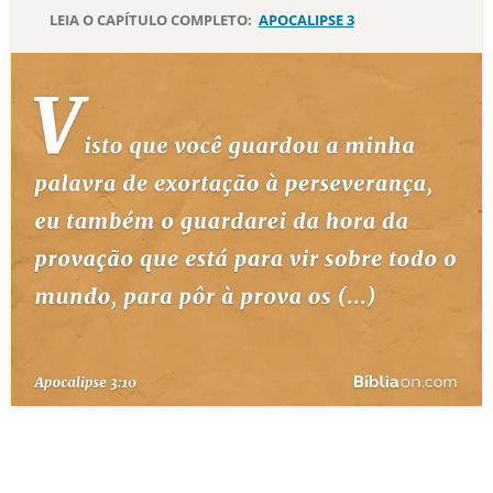
LEIA O CAPÍTULO COMPLETO:
APOCALIPSE 3
10 MANDAMENTOS
ESTUDOS BÍBLICOS
ESBOÇOS DE PREGAÇÃO
TEMAS
PERGUNTE À BÍBLIA
IA
TERMO BÍBLICO
JOGOS
QUEM SOMOS
LOJA BÍBLIAON