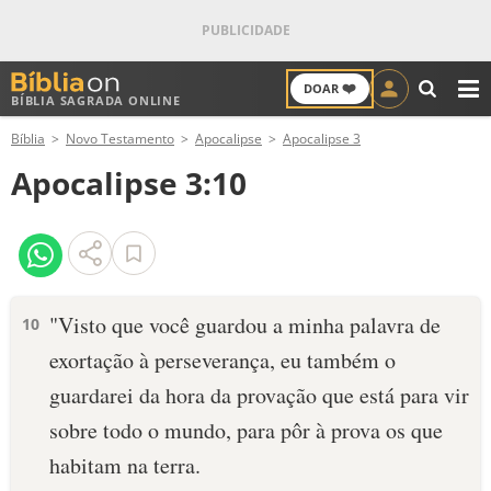
❤️
DOAR
BÍBLIA SAGRADA ONLINE
M
Bíblia
Novo Testamento
Apocalipse
Apocalipse 3
ANTIGO TESTAMENTO
Apocalipse 3:10
NOVO TESTAMENTO
VERSÍCULOS
VERSÍCULO DO DIA
"Visto que você guardou a minha palavra de
10
exortação à perseverança, eu também o
PALAVRA DO DIA
guardarei da hora da provação que está para vir
SALMO DO DIA
sobre todo o mundo, para pôr à prova os que
habitam na terra.
DEVOCIONAL DIÁRIO