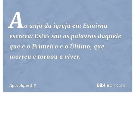
10 MANDAMENTOS
ESTUDOS BÍBLICOS
ESBOÇOS DE PREGAÇÃO
TEMAS
PERGUNTE À BÍBLIA
IA
TERMO BÍBLICO
JOGOS
QUEM SOMOS
LOJA BÍBLIAON