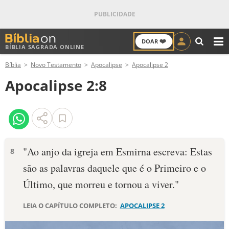
❤️
DOAR
BÍBLIA SAGRADA ONLINE
M
Bíblia
Novo Testamento
Apocalipse
Apocalipse 2
ANTIGO TESTAMENTO
Apocalipse 2:8
NOVO TESTAMENTO
VERSÍCULOS
VERSÍCULO DO DIA
"Ao anjo da igreja em Esmirna escreva: Estas
8
são as palavras daquele que é o Primeiro e o
PALAVRA DO DIA
Último, que morreu e tornou a viver."
SALMO DO DIA
LEIA O CAPÍTULO COMPLETO:
APOCALIPSE 2
DEVOCIONAL DIÁRIO