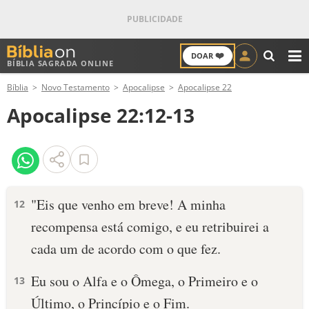
❤️
DOAR
BÍBLIA SAGRADA ONLINE
M
Bíblia
Novo Testamento
Apocalipse
Apocalipse 22
ANTIGO TESTAMENTO
Apocalipse 22:12-13
NOVO TESTAMENTO
VERSÍCULOS
VERSÍCULO DO DIA
"Eis que venho em breve! A minha
12
recompensa está comigo, e eu retribuirei a
PALAVRA DO DIA
cada um de acordo com o que fez.
SALMO DO DIA
Eu sou o Alfa e o Ômega, o Primeiro e o
13
DEVOCIONAL DIÁRIO
Último, o Princípio e o Fim.