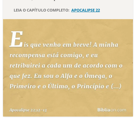
LEIA O CAPÍTULO COMPLETO:
APOCALIPSE 22
10 MANDAMENTOS
ESTUDOS BÍBLICOS
ESBOÇOS DE PREGAÇÃO
TEMAS
PERGUNTE À BÍBLIA
IA
TERMO BÍBLICO
JOGOS
QUEM SOMOS
LOJA BÍBLIAON