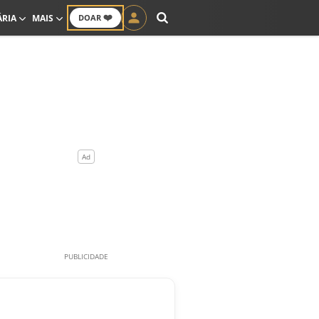
❤️
ÁRIA
MAIS
DOAR