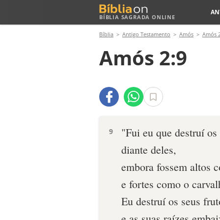
AN
BÍBLIA SAGRADA ONLINE
Bíblia
Antigo Testamento
Amós
Amós 
Amós 2:9
"Fui eu que destruí o
9
diante deles,
embora fossem altos 
e fortes como o carval
Eu destruí os seus fru
e as suas raízes embai