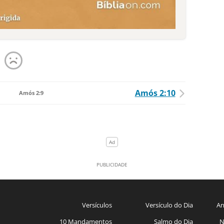
Amós 2:10
Amós 2:9
Versículos
Versículo do Dia
An
10 Mandamentos
Salmo do Dia
N