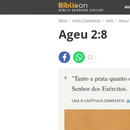
AN
BÍBLIA SAGRADA ONLINE
Bíblia
Antigo Testamento
Ageu
Ageu 2
Ageu 2:8
"Tanto a prata quanto
8
Senhor dos Exércitos.
LEIA O CAPÍTULO COMPLETO:
A