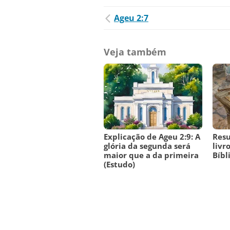
Ageu 2:7
Veja também
Explicação de Ageu 2:9: A
Res
glória da segunda será
livr
maior que a da primeira
Bíbl
(Estudo)