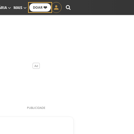
❤️
ÁRIA
MAIS
DOAR