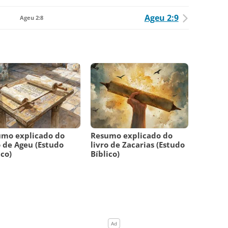
Ageu 2:9
Ageu 2:8
umo explicado do
Resumo explicado do
o de Ageu (Estudo
livro de Zacarias (Estudo
ico)
Bíblico)