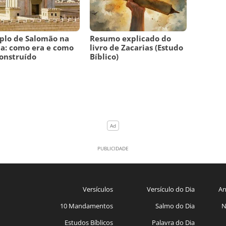
plo de Salomão na
Resumo explicado do
ia: como era e como
livro de Zacarias (Estudo
construído
Bíblico)
Versículos
Versículo do Dia
An
10 Mandamentos
Salmo do Dia
N
Estudos Bíblicos
Palavra do Dia