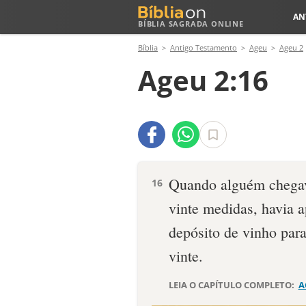
AN
BÍBLIA SAGRADA ONLINE
Bíblia
Antigo Testamento
Ageu
Ageu 2
Ageu 2:16
Quando alguém chegav
16
vinte medidas, havia 
depósi­to de vinho par
vinte.
LEIA O CAPÍTULO COMPLETO:
A