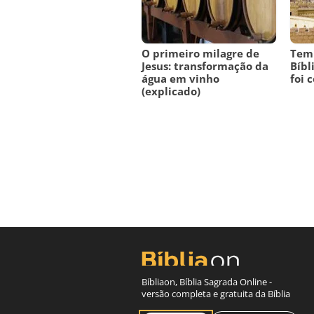
O primeiro milagre de
Tem
Jesus: transformação da
Bíbl
água em vinho
foi 
(explicado)
Bíbliaon, Bíblia Sagrada Online -
versão completa e gratuita da Bíblia