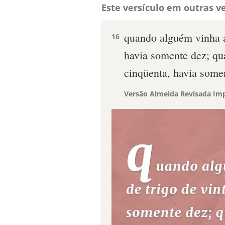
Este versículo em outras ve
quando alguém vinha a
16
havia somente dez; qua
cinqüenta, havia somen
Versão Almeida Revisada Imp