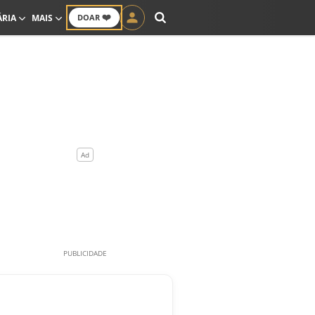
❤️
ÁRIA
MAIS
DOAR