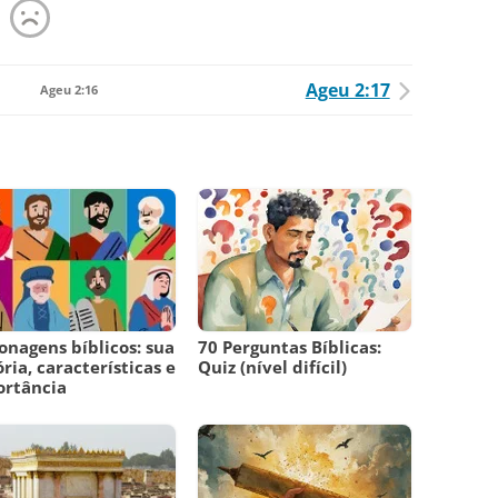
Ageu 2:17
Ageu 2:16
onagens bíblicos: sua
70 Perguntas Bíblicas:
ória, características e
Quiz (nível difícil)
ortância