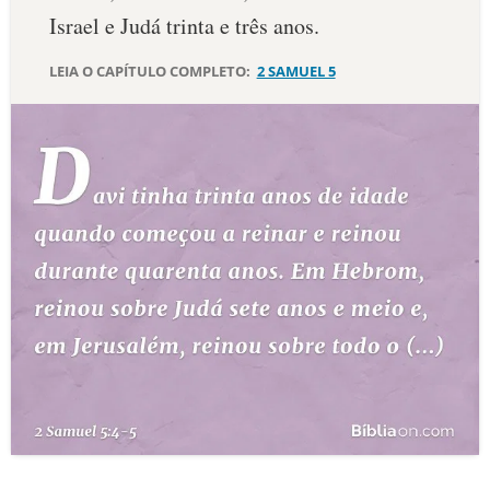
Israel e Judá trinta e três anos.
10 MANDAMENTOS
LEIA O CAPÍTULO COMPLETO:
2 SAMUEL 5
ESTUDOS BÍBLICOS
ESBOÇOS DE PREGAÇÃO
TEMAS
PERGUNTE À BÍBLIA
IA
TERMO BÍBLICO
JOGOS
QUEM SOMOS
LOJA BÍBLIAON