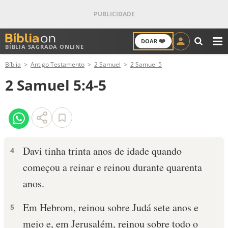
❤️
DOAR
BÍBLIA SAGRADA ONLINE
M
Bíblia
Antigo Testamento
2 Samuel
2 Samuel 5
ANTIGO TESTAMENTO
2 Samuel 5:4-5
NOVO TESTAMENTO
VERSÍCULOS
VERSÍCULO DO DIA
Davi tinha trinta anos de idade quando
4
começou a reinar e reinou durante quarenta
PALAVRA DO DIA
anos.
SALMO DO DIA
Em Hebrom, reinou sobre Judá sete anos e
5
DEVOCIONAL DIÁRIO
meio e, em Jerusalém, reinou sobre todo o