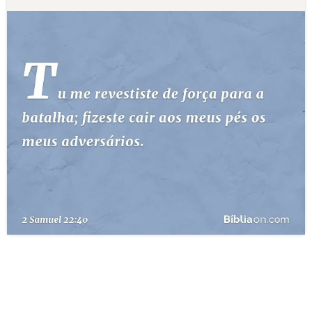
10 MANDAMENTOS
ESTUDOS BÍBLICOS
ESBOÇOS DE PREGAÇÃO
TEMAS
PERGUNTE À BÍBLIA
IA
TERMO BÍBLICO
JOGOS
QUEM SOMOS
LOJA BÍBLIAON