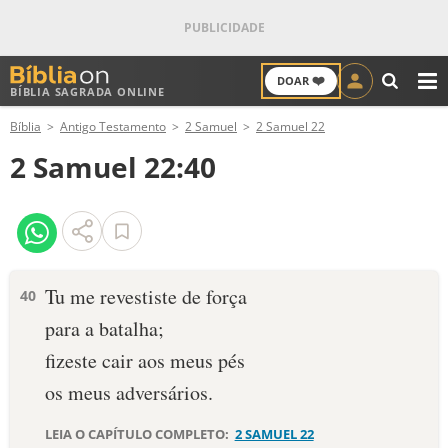
❤️
DOAR
BÍBLIA SAGRADA ONLINE
M
Bíblia
Antigo Testamento
2 Samuel
2 Samuel 22
ANTIGO TESTAMENTO
2 Samuel 22:40
NOVO TESTAMENTO
VERSÍCULOS
VERSÍCULO DO DIA
Tu me revestiste de força
40
para a batalha;
PALAVRA DO DIA
fizeste cair aos meus pés
SALMO DO DIA
os meus adversários.
DEVOCIONAL DIÁRIO
LEIA O CAPÍTULO COMPLETO:
2 SAMUEL 22