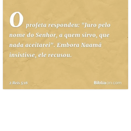
10 MANDAMENTOS
ESTUDOS BÍBLICOS
ESBOÇOS DE PREGAÇÃO
TEMAS
PERGUNTE À BÍBLIA
IA
TERMO BÍBLICO
JOGOS
QUEM SOMOS
LOJA BÍBLIAON