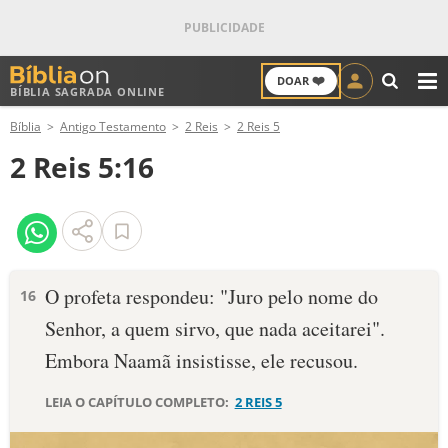
❤️
DOAR
BÍBLIA SAGRADA ONLINE
M
Bíblia
Antigo Testamento
2 Reis
2 Reis 5
ANTIGO TESTAMENTO
2 Reis 5:16
NOVO TESTAMENTO
VERSÍCULOS
VERSÍCULO DO DIA
O profeta respondeu: "Juro pelo nome do
16
Senhor, a quem sirvo, que nada aceitarei".
PALAVRA DO DIA
Embora Naamã insistisse, ele recusou.
SALMO DO DIA
LEIA O CAPÍTULO COMPLETO:
2 REIS 5
DEVOCIONAL DIÁRIO