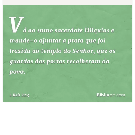
10 MANDAMENTOS
ESTUDOS BÍBLICOS
ESBOÇOS DE PREGAÇÃO
TEMAS
PERGUNTE À BÍBLIA
IA
TERMO BÍBLICO
JOGOS
QUEM SOMOS
LOJA BÍBLIAON