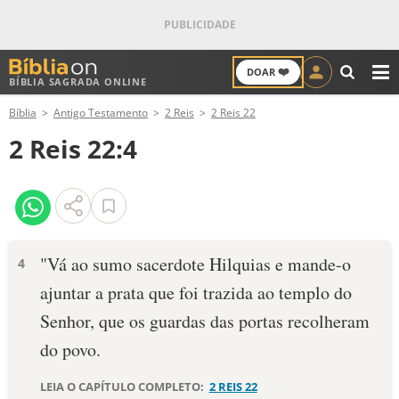
❤️
DOAR
BÍBLIA SAGRADA ONLINE
M
Bíblia
Antigo Testamento
2 Reis
2 Reis 22
ANTIGO TESTAMENTO
2 Reis 22:4
NOVO TESTAMENTO
VERSÍCULOS
VERSÍCULO DO DIA
"Vá ao sumo sacerdote Hilquias e mande-o
4
ajuntar a prata que foi trazida ao templo do
PALAVRA DO DIA
Senhor, que os guardas das portas recolheram
SALMO DO DIA
do povo.
DEVOCIONAL DIÁRIO
LEIA O CAPÍTULO COMPLETO:
2 REIS 22