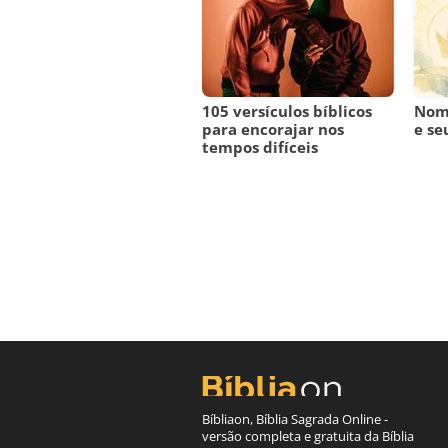
105 versículos bíblicos
Nome
para encorajar nos
e se
tempos difíceis
Bíbliaon, Bíblia Sagrada Online -
versão completa e gratuita da Bíblia