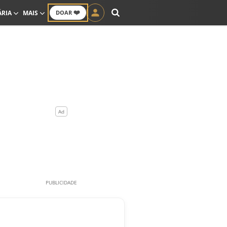
❤️
ÁRIA
MAIS
DOAR