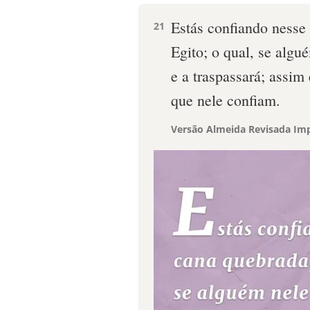
Estás confiando nesse
21
Egito; o qual, se algu
e a traspassará; assim
que nele confiam.
Versão Almeida Revisada Imp