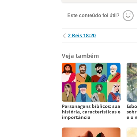
Este conteúdo foi útil?
2 Reis 18:20
Veja também
Personagens bíblicos: sua
Esbo
história, características e
sobr
importância
e o 