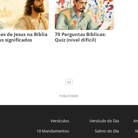
s de Jesus na Bíblia
70 Perguntas Bíblicas:
us significados
Quiz (nível difícil)
Versículos
Versículo do Dia
An
10 Mandamentos
Salmo do Dia
N