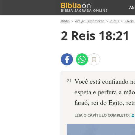
AN
BÍBLIA SAGRADA ONLINE
Bíblia
Antigo Testamento
2 Reis
2 Reis 
2 Reis 18:21
Você está confiando n
21
espeta e perfura a mã
faraó, rei do Egito, re
LEIA O CAPÍTULO COMPLETO:
2