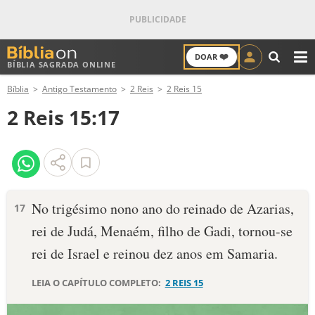
❤️
DOAR
BÍBLIA SAGRADA ONLINE
M
Bíblia
Antigo Testamento
2 Reis
2 Reis 15
ANTIGO TESTAMENTO
2 Reis 15:17
NOVO TESTAMENTO
VERSÍCULOS
VERSÍCULO DO DIA
No trigésimo nono ano do reinado de Azarias,
17
rei de Judá, Menaém, filho de Gadi, tornou-se
PALAVRA DO DIA
rei de Israel e reinou dez anos em Samaria.
SALMO DO DIA
LEIA O CAPÍTULO COMPLETO:
2 REIS 15
DEVOCIONAL DIÁRIO