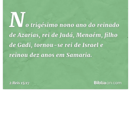
10 MANDAMENTOS
ESTUDOS BÍBLICOS
ESBOÇOS DE PREGAÇÃO
TEMAS
PERGUNTE À BÍBLIA
IA
TERMO BÍBLICO
JOGOS
QUEM SOMOS
LOJA BÍBLIAON