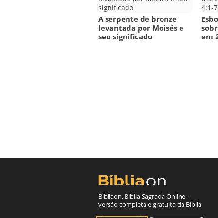
A serpente de bronze
Esbo
levantada por Moisés e
sobr
seu significado
em 2
Bíbliaon, Bíblia Sagrada Online -
versão completa e gratuita da Bíblia