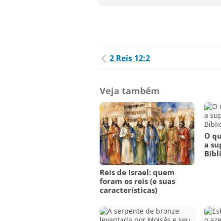
2 Reis 12:2
Veja também
O qu
a su
Bíbl
Reis de Israel: quem
foram os reis (e suas
características)