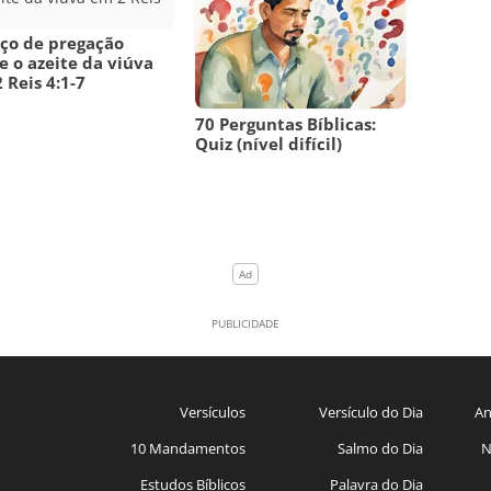
ço de pregação
e o azeite da viúva
 Reis 4:1-7
70 Perguntas Bíblicas:
Quiz (nível difícil)
Versículos
Versículo do Dia
An
10 Mandamentos
Salmo do Dia
N
Estudos Bíblicos
Palavra do Dia