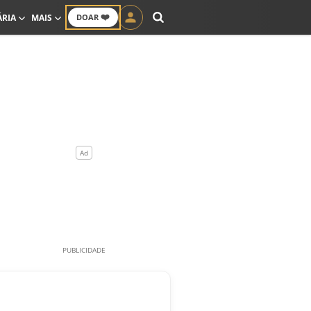
❤️
ÁRIA
MAIS
DOAR