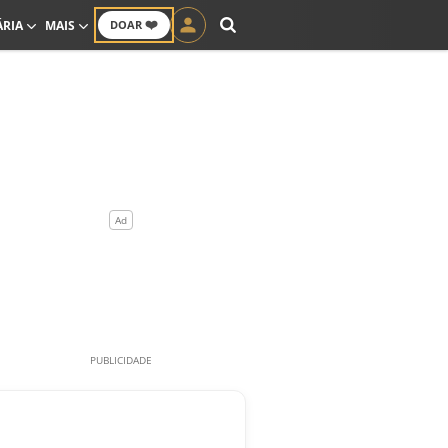
❤️
ÁRIA
MAIS
DOAR