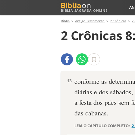
AN
BÍBLIA SAGRADA ONLINE
Bíblia
Antigo Testamento
2 Crônicas
2 
2 Crônicas 8
conforme as determina
13
diárias e dos sábados, 
a festa dos pães sem f
das cabanas.
LEIA O CAPÍTULO COMPLETO:
2