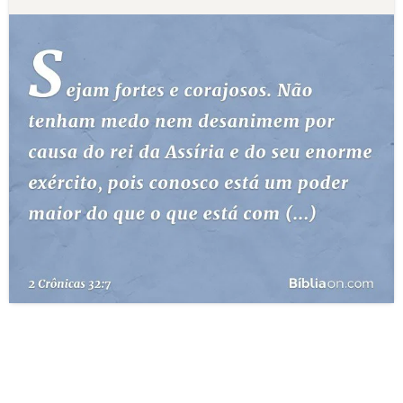
10 MANDAMENTOS
ESTUDOS BÍBLICOS
ESBOÇOS DE PREGAÇÃO
TEMAS
PERGUNTE À BÍBLIA
IA
TERMO BÍBLICO
JOGOS
QUEM SOMOS
LOJA BÍBLIAON