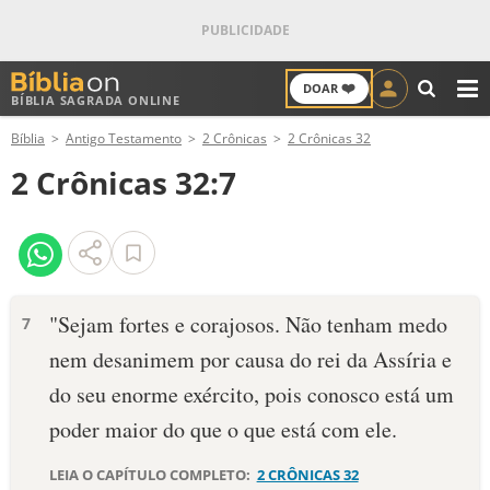
❤️
DOAR
BÍBLIA SAGRADA ONLINE
M
Bíblia
Antigo Testamento
2 Crônicas
2 Crônicas 32
ANTIGO TESTAMENTO
2 Crônicas 32:7
NOVO TESTAMENTO
VERSÍCULOS
VERSÍCULO DO DIA
"Sejam fortes e corajosos. Não tenham medo
7
nem desanimem por causa do rei da Assíria e
PALAVRA DO DIA
do seu enorme exército, pois conosco está um
SALMO DO DIA
poder maior do que o que está com ele.
DEVOCIONAL DIÁRIO
LEIA O CAPÍTULO COMPLETO:
2 CRÔNICAS 32