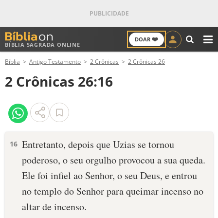
❤️
DOAR
BÍBLIA SAGRADA ONLINE
M
Bíblia
Antigo Testamento
2 Crônicas
2 Crônicas 26
ANTIGO TESTAMENTO
2 Crônicas 26:16
NOVO TESTAMENTO
VERSÍCULOS
VERSÍCULO DO DIA
Entretanto, depois que Uzias se tornou
16
poderoso, o seu orgulho provocou a sua queda.
PALAVRA DO DIA
Ele foi infiel ao Senhor, o seu Deus, e entrou
SALMO DO DIA
no templo do Senhor para queimar incenso no
altar de incenso.
DEVOCIONAL DIÁRIO