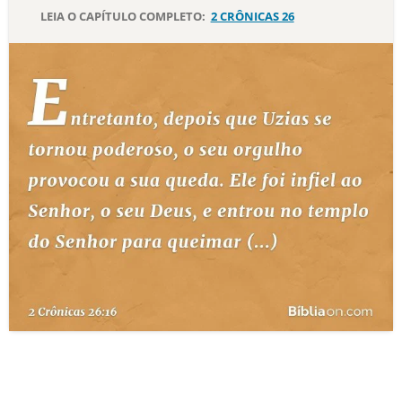
LEIA O CAPÍTULO COMPLETO:
2 CRÔNICAS 26
10 MANDAMENTOS
ESTUDOS BÍBLICOS
ESBOÇOS DE PREGAÇÃO
TEMAS
PERGUNTE À BÍBLIA
IA
TERMO BÍBLICO
JOGOS
QUEM SOMOS
LOJA BÍBLIAON