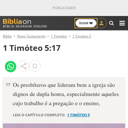
❤️
DOAR
BÍBLIA SAGRADA ONLINE
M
Bíblia
Novo Testamento
1 Timóteo
1 Timóteo 5
ANTIGO TESTAMENTO
1 Timóteo 5:17
NOVO TESTAMENTO
VERSÍCULOS
VERSÍCULO DO DIA
Os presbíteros que lideram bem a igreja são
17
dignos de dupla honra, especialmente aqueles
PALAVRA DO DIA
cujo trabalho é a pregação e o ensino,
SALMO DO DIA
LEIA O CAPÍTULO COMPLETO:
1 TIMÓTEO 5
DEVOCIONAL DIÁRIO