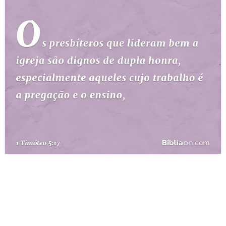
10 MANDAMENTOS
ESTUDOS BÍBLICOS
ESBOÇOS DE PREGAÇÃO
TEMAS
PERGUNTE À BÍBLIA
IA
TERMO BÍBLICO
JOGOS
QUEM SOMOS
LOJA BÍBLIAON