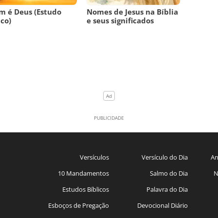
 é Deus (Estudo
Nomes de Jesus na Bíblia
ico)
e seus significados
Versículos
Versículo do Dia
An
10 Mandamentos
Salmo do Dia
N
Estudos Bíblicos
Palavra do Dia
Esboços de Pregação
Devocional Diário