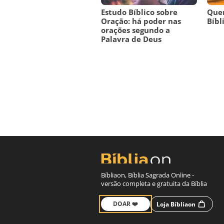
Estudo Bíblico sobre
Quem
Oração: há poder nas
Bíbl
orações segundo a
Palavra de Deus
Bíbliaon, Bíblia Sagrada Online -
versão completa e gratuita da Bíblia
DOAR ❤️
Loja Bíbliaon