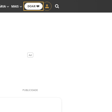
❤️
ÁRIA
MAIS
DOAR