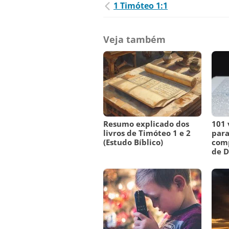
1 Timóteo 1:1
Veja também
Resumo explicado dos
101 
livros de Timóteo 1 e 2
para
(Estudo Bíblico)
comp
de 