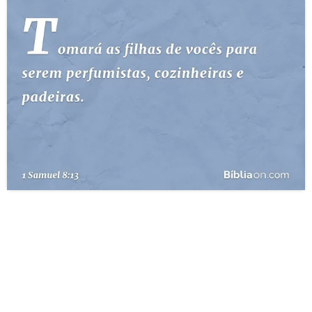
10 MANDAMENTOS
ESTUDOS BÍBLICOS
ESBOÇOS DE PREGAÇÃO
TEMAS
PERGUNTE À BÍBLIA
IA
TERMO BÍBLICO
JOGOS
QUEM SOMOS
LOJA BÍBLIAON