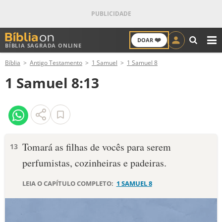
❤️
DOAR
BÍBLIA SAGRADA ONLINE
M
Bíblia
Antigo Testamento
1 Samuel
1 Samuel 8
ANTIGO TESTAMENTO
1 Samuel 8:13
NOVO TESTAMENTO
VERSÍCULOS
VERSÍCULO DO DIA
Tomará as filhas de vocês para serem
13
perfumistas, cozinheiras e padeiras.
PALAVRA DO DIA
LEIA O CAPÍTULO COMPLETO:
1 SAMUEL 8
SALMO DO DIA
DEVOCIONAL DIÁRIO