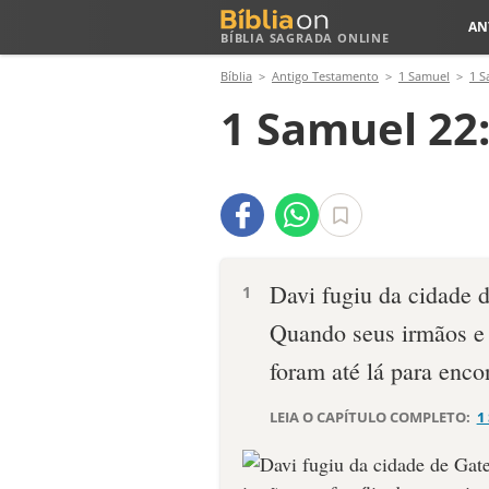
AN
BÍBLIA SAGRADA ONLINE
Bíblia
Antigo Testamento
1 Samuel
1 S
1 Samuel 22
Davi fugiu da cidade d
1
Quando seus irmãos e 
foram até lá para encon
LEIA O CAPÍTULO COMPLETO:
1