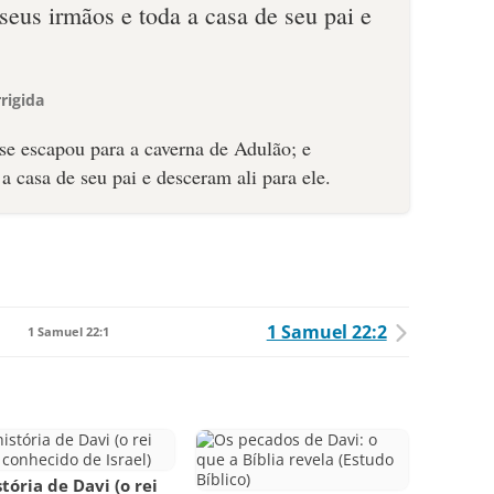
eus irmãos e toda a casa de seu pai e
rigida
1 Samuel 22:2
1 Samuel 22:1
stória de Davi (o rei