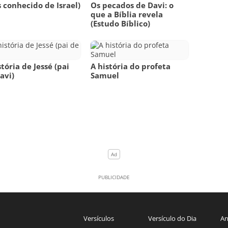
 conhecido de Israel)
Os pecados de Davi: o
que a Bíblia revela
(Estudo Bíblico)
stória de Jessé (pai
A história do profeta
avi)
Samuel
Versículos
Versículo do Dia
An