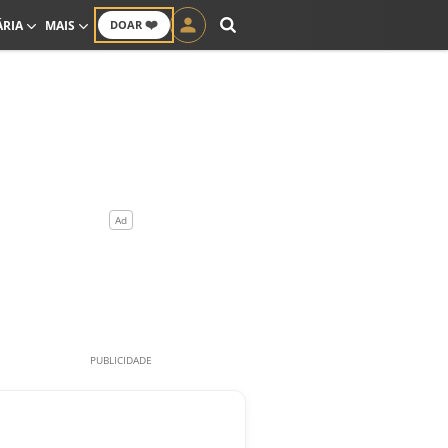
❤️
ÁRIA
MAIS
DOAR