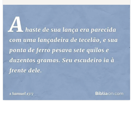
10 MANDAMENTOS
ESTUDOS BÍBLICOS
ESBOÇOS DE PREGAÇÃO
TEMAS
PERGUNTE À BÍBLIA
IA
TERMO BÍBLICO
JOGOS
QUEM SOMOS
LOJA BÍBLIAON