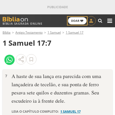
❤️
DOAR
BÍBLIA SAGRADA ONLINE
M
Bíblia
Antigo Testamento
1 Samuel
1 Samuel 17
ANTIGO TESTAMENTO
1 Samuel 17:7
NOVO TESTAMENTO
VERSÍCULOS
VERSÍCULO DO DIA
A haste de sua lança era parecida com uma
7
lançadeira de tecelão, e sua ponta de ferro
PALAVRA DO DIA
pesava sete quilos e duzentos gramas. Seu
SALMO DO DIA
escudeiro ia à frente dele.
DEVOCIONAL DIÁRIO
LEIA O CAPÍTULO COMPLETO:
1 SAMUEL 17