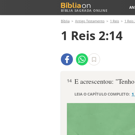
AN
BÍBLIA SAGRADA ONLINE
Bíblia
Antigo Testamento
1 Reis
1 Reis 
1 Reis 2:14
E acrescentou: "Tenho 
14
LEIA O CAPÍTULO COMPLETO:
1