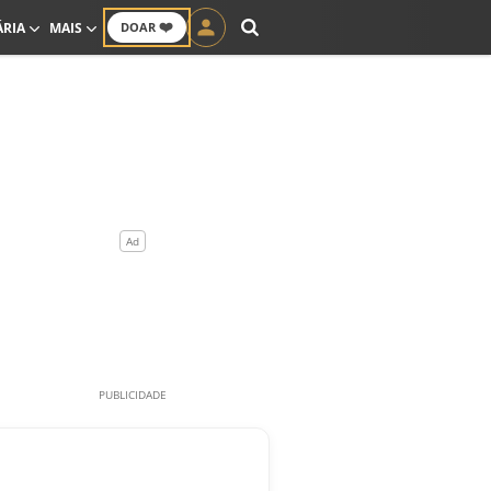
❤️
ÁRIA
MAIS
DOAR