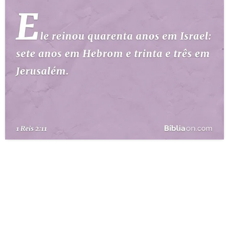
10 MANDAMENTOS
ESTUDOS BÍBLICOS
ESBOÇOS DE PREGAÇÃO
TEMAS
PERGUNTE À BÍBLIA
IA
TERMO BÍBLICO
JOGOS
QUEM SOMOS
LOJA BÍBLIAON