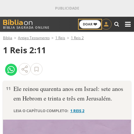
❤️
DOAR
BÍBLIA SAGRADA ONLINE
M
Bíblia
Antigo Testamento
1 Reis
1 Reis 2
ANTIGO TESTAMENTO
1 Reis 2:11
NOVO TESTAMENTO
VERSÍCULOS
VERSÍCULO DO DIA
Ele reinou quarenta anos em Israel: sete anos
11
em Hebrom e trinta e três em Jerusalém.
PALAVRA DO DIA
LEIA O CAPÍTULO COMPLETO:
1 REIS 2
SALMO DO DIA
DEVOCIONAL DIÁRIO