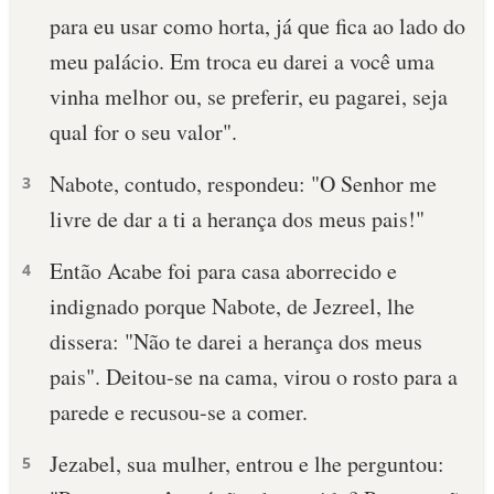
para eu usar como horta, já que fica ao lado do
10 MANDAMENTOS
meu palácio. Em troca eu darei a você uma
vinha melhor ou, se preferir, eu pagarei, seja
ESTUDOS BÍBLICOS
qual for o seu valor".
ESBOÇOS DE PREGAÇÃO
Nabote, contudo, respondeu: "O Senhor me
3
TEMAS
livre de dar a ti a herança dos meus pais!"
PERGUNTE À BÍBLIA
Então Acabe foi para casa aborrecido e
4
IA
indignado porque Nabote, de Jezreel, lhe
TERMO BÍBLICO
JOGOS
dissera: "Não te darei a herança dos meus
pais". Deitou-se na cama, virou o rosto para a
QUEM SOMOS
parede e recusou-se a comer.
LOJA BÍBLIAON
Jezabel, sua mulher, entrou e lhe perguntou:
5