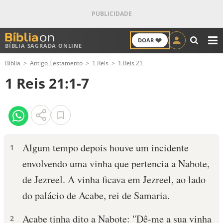
❤️
DOAR
BÍBLIA SAGRADA ONLINE
M
Bíblia
Antigo Testamento
1 Reis
1 Reis 21
ANTIGO TESTAMENTO
1 Reis 21:1-7
NOVO TESTAMENTO
VERSÍCULOS
VERSÍCULO DO DIA
Algum tempo depois houve um incidente
1
envolvendo uma vinha que pertencia a Nabote,
PALAVRA DO DIA
de Jezreel. A vinha ficava em Jezreel, ao lado
SALMO DO DIA
do palácio de Acabe, rei de Samaria.
DEVOCIONAL DIÁRIO
Acabe tinha dito a Nabote: "Dê-me a sua vinha
2