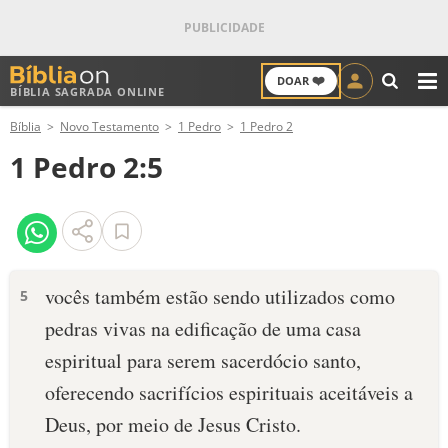
❤️
DOAR
BÍBLIA SAGRADA ONLINE
M
Bíblia
Novo Testamento
1 Pedro
1 Pedro 2
ANTIGO TESTAMENTO
1 Pedro 2:5
NOVO TESTAMENTO
VERSÍCULOS
VERSÍCULO DO DIA
vocês também estão sendo utilizados como
5
pedras vivas na edificação de uma casa
PALAVRA DO DIA
espiritual para serem sacerdócio santo,
SALMO DO DIA
oferecendo sacrifícios espirituais aceitáveis a
Deus, por meio de Jesus Cristo.
DEVOCIONAL DIÁRIO