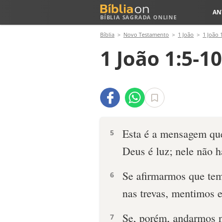
AN
BÍBLIA SAGRADA ONLINE
Bíblia
Novo Testamento
1 João
1 João 
1 João 1:5-10
Esta é a mensagem que
5
Deus é luz; nele não h
Se afirmarmos que te
6
nas trevas, mentimos 
Se, porém, andarmos n
7