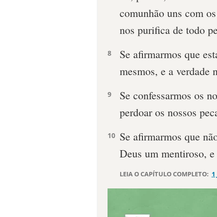
comunhão uns com os o
nos purifica de todo p
Se afirmarmos que es
8
mesmos, e a verdade n
Se confessarmos os nos
9
perdoar os nossos peca
Se afirmarmos que nã
10
Deus um mentiroso, e 
LEIA O CAPÍTULO COMPLETO:
1