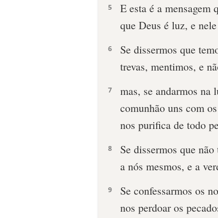
E esta é a mensagem q
5
que Deus é luz, e nel
Se dissermos que tem
6
trevas, mentimos, e nã
mas, se andarmos na l
7
comunhão uns com os o
nos purifica de todo p
Se dissermos que não
8
a nós mesmos, e a ver
Se confessarmos os nos
9
nos perdoar os pecados