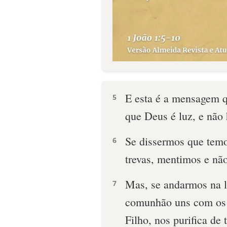
E esta é a mensagem 
5
que Deus é luz, e não
Se dissermos que tem
6
trevas, mentimos e nã
Mas, se andarmos na l
7
comunhão uns com os o
Filho, nos purifica de