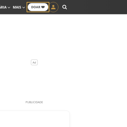
❤️
ÁRIA
MAIS
DOAR