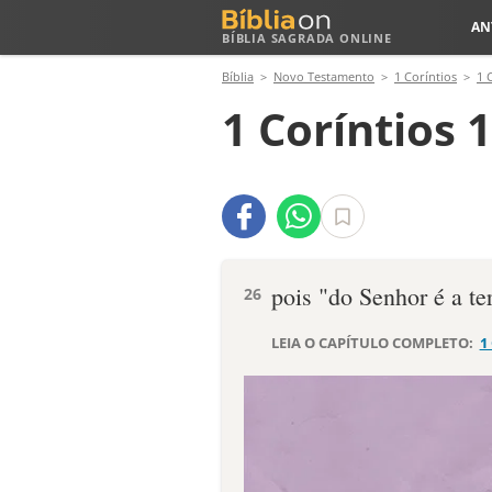
AN
BÍBLIA SAGRADA ONLINE
Bíblia
Novo Testamento
1 Coríntios
1 
1 Coríntios 
pois "do Senhor é a ter
26
LEIA O CAPÍTULO COMPLETO:
1