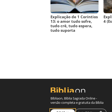
Explicação de 1 Coríntios
Expl
13: o amor tudo sofre,
4 (E
tudo crê, tudo espera,
tudo suporta
Bíbliaon, Bíblia Sagrada Online -
versão completa e gratuita da Bíblia