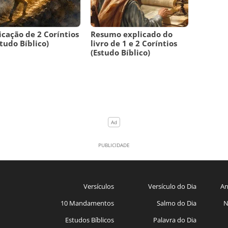
icação de 2 Coríntios
Resumo explicado do
studo Bíblico)
livro de 1 e 2 Coríntios
(Estudo Bíblico)
Versículos
Versículo do Dia
An
10 Mandamentos
Salmo do Dia
N
Estudos Bíblicos
Palavra do Dia