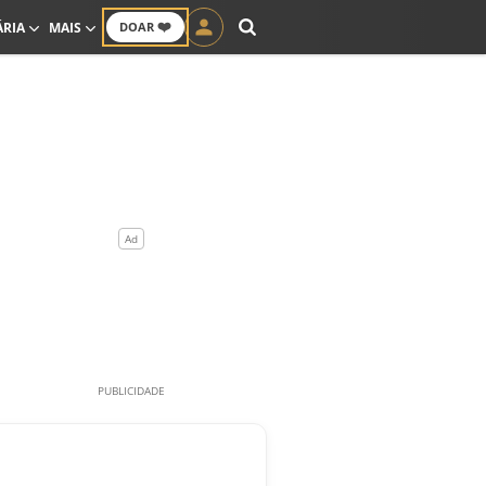
❤️
ÁRIA
MAIS
DOAR