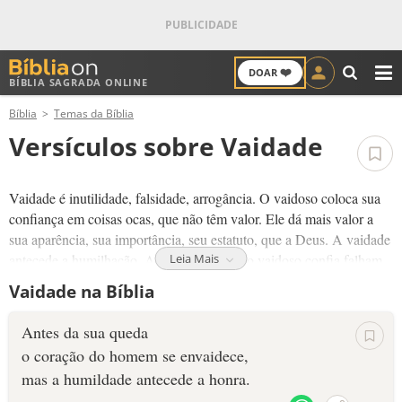
❤️
DOAR
BÍBLIA SAGRADA ONLINE
M
Bíblia
Temas da Bíblia
ANTIGO TESTAMENTO
Versículos sobre Vaidade
NOVO TESTAMENTO
Vaidade é inutilidade, falsidade, arrogância. O vaidoso coloca sua
VERSÍCULOS
confiança em coisas ocas, que não têm valor. Ele dá mais valor a
sua aparência, sua importância, seu estatuto, que a Deus. A vaidade
VERSÍCULO DO DIA
antecede a humilhação. As coisas em que o vaidoso confia falham.
Leia Mais
Vaidade na Bíblia
O contrário da vaidade é humildade. Deus abençoa a humildade. O
PALAVRA DO DIA
humilde coloca a vontade de Deus em primeiro lugar em sua vida e
Antes da sua queda
entende que tudo vem de Deus. O humilde dá valor a si mesmo,
SALMO DO DIA
o coração do homem se envaidece,
mas não se coloca acima de Deus.
mas a humildade antecede a honra.
DEVOCIONAL DIÁRIO