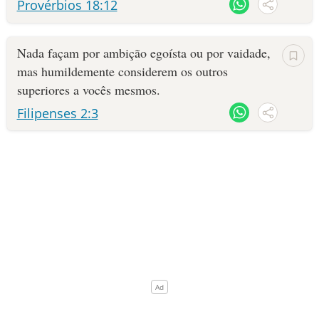
Provérbios 18:12
10 MANDAMENTOS
Nada façam por ambição egoísta ou por vaidade,
ESTUDOS BÍBLICOS
mas humildemente considerem os outros
superiores a vocês mesmos.
ESBOÇOS DE PREGAÇÃO
Filipenses 2:3
TEMAS
PERGUNTE À BÍBLIA
IA
TERMO BÍBLICO
JOGOS
QUEM SOMOS
LOJA BÍBLIAON