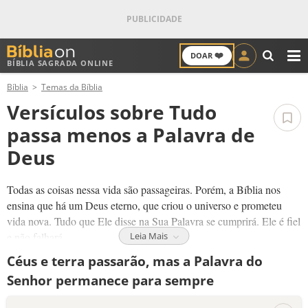
❤️
DOAR
BÍBLIA SAGRADA ONLINE
M
Bíblia
Temas da Bíblia
ANTIGO TESTAMENTO
Versículos sobre Tudo
NOVO TESTAMENTO
passa menos a Palavra de
Deus
VERSÍCULOS
Todas as coisas nessa vida são passageiras. Porém, a Bíblia nos
VERSÍCULO DO DIA
ensina que há um Deus eterno, que criou o universo e prometeu
vida nova. Tudo que Ele disse na Sua Palavra se cumprirá. Ele é fiel
PALAVRA DO DIA
e não falhará.
Leia Mais
Céus e terra passarão, mas a Palavra do
SALMO DO DIA
Senhor permanece para sempre
DEVOCIONAL DIÁRIO