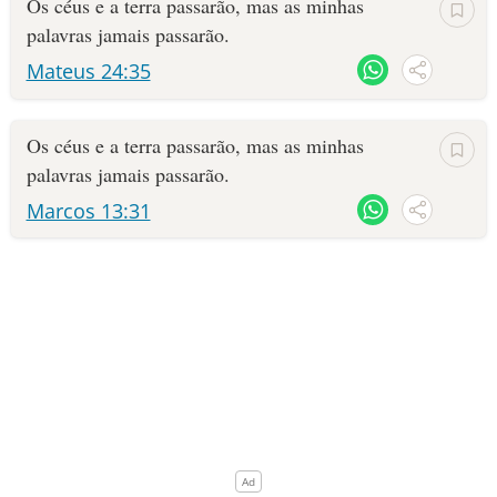
Os céus e a terra passarão, mas as minhas
palavras jamais passarão.
10 MANDAMENTOS
Mateus 24:35
ESTUDOS BÍBLICOS
Os céus e a terra passarão, mas as minhas
ESBOÇOS DE PREGAÇÃO
palavras jamais passarão.
Marcos 13:31
TEMAS
PERGUNTE À BÍBLIA
IA
TERMO BÍBLICO
JOGOS
QUEM SOMOS
LOJA BÍBLIAON