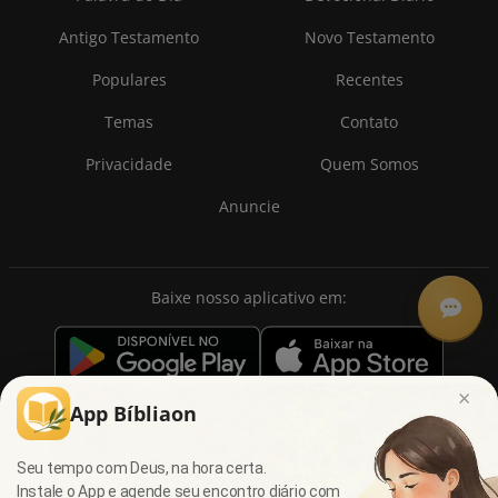
Antigo Testamento
Novo Testamento
Populares
Recentes
Temas
Contato
Privacidade
Quem Somos
Anuncie
Baixe nosso aplicativo em:
×
App Bíbliaon
Seu tempo com Deus, na hora certa.
Instale o App e agende seu encontro diário com