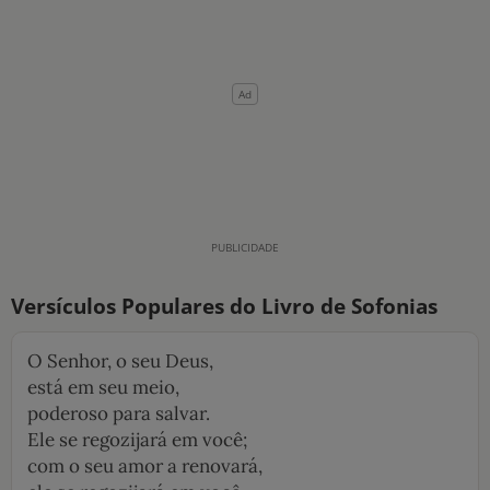
10 MANDAMENTOS
ESTUDOS BÍBLICOS
ESBOÇOS DE PREGAÇÃO
TEMAS
PERGUNTE À BÍBLIA
IA
Versículos Populares do Livro de Sofonias
TERMO BÍBLICO
JOGOS
O Senhor, o seu Deus,
QUEM SOMOS
está em seu meio,
poderoso para salvar.
LOJA BÍBLIAON
Ele se regozijará em você;
com o seu amor a renovará,