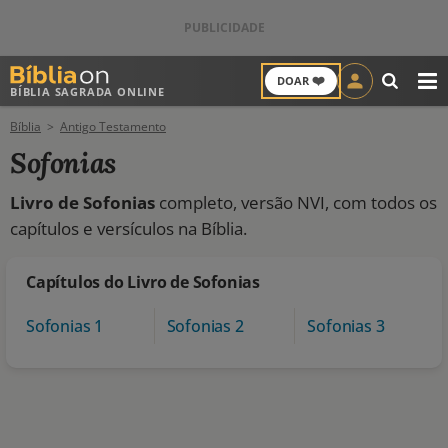
❤️
DOAR
BÍBLIA SAGRADA ONLINE
M
Bíblia
Antigo Testamento
ANTIGO TESTAMENTO
Sofonias
NOVO TESTAMENTO
Livro de Sofonias
completo, versão NVI, com todos os
capítulos e versículos na Bíblia.
VERSÍCULOS
VERSÍCULO DO DIA
Capítulos do Livro de Sofonias
Sofonias 1
Sofonias 2
Sofonias 3
PALAVRA DO DIA
SALMO DO DIA
DEVOCIONAL DIÁRIO