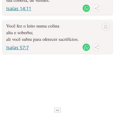
sua coberta, de vermes.
Isaías 14:11
10 MANDAMENTOS
ESTUDOS BÍBLICOS
Você fez o leito numa colina
alta e soberba;
ESBOÇOS DE PREGAÇÃO
ali você subiu para oferecer sacrifícios.
Isaías 57:7
TEMAS
PERGUNTE À BÍBLIA
IA
TERMO BÍBLICO
JOGOS
QUEM SOMOS
LOJA BÍBLIAON