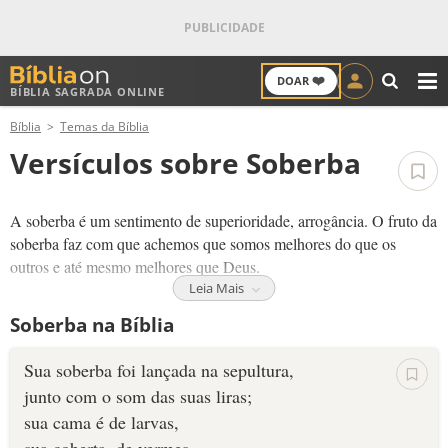
❤️
DOAR
BÍBLIA SAGRADA ONLINE
M
Bíblia
Temas da Bíblia
ANTIGO TESTAMENTO
Versículos sobre Soberba
NOVO TESTAMENTO
A soberba é um sentimento de superioridade, arrogância. O fruto da
VERSÍCULOS
soberba faz com que achemos que somos melhores do que os
outros e até mesmo melhores que Deus.
VERSÍCULO DO DIA
Leia Mais
A soberba é cega e enganadora, a insensatez e a falta de humildade
Soberba na Bíblia
nos afasta de Deus e nos leva ao abismo. Por isso, examine os
PALAVRA DO DIA
seus atos, valorize o próximo e seja obediente a Deus.
Sua soberba foi lançada na sepultura,
SALMO DO DIA
junto com o som das suas liras;
A humildade é a solução para a soberba. Deus humilha os
soberbos mas honra os humildes.
Todos nós somos iguais perante
sua cama é de larvas,
DEVOCIONAL DIÁRIO
a Deus!