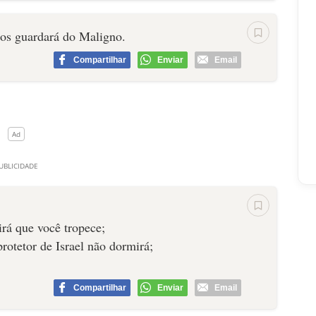
e os guardará do Maligno.
Compartilhar
Enviar
Email
irá que você tropece;
protetor de Israel não dormirá;
Compartilhar
Enviar
Email