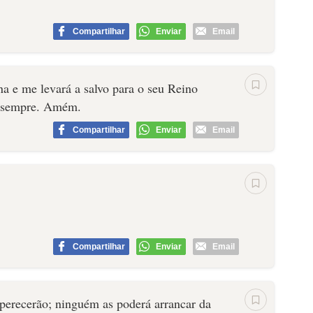
Compartilhar
Enviar
Email
a e me levará a salvo para o seu Reino
 o sempre. Amém.
Compartilhar
Enviar
Email
Compartilhar
Enviar
Email
s perecerão; ninguém as poderá arrancar da