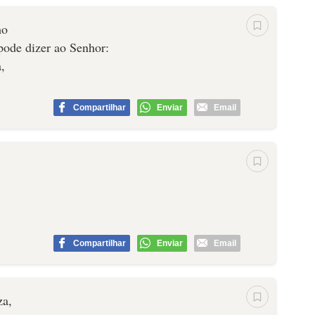
mo
pode dizer ao Senhor:
,
Compartilhar
Enviar
Email
Compartilhar
Enviar
Email
za,