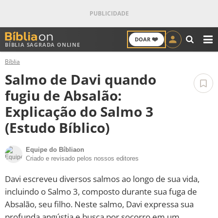
❤️
DOAR
BÍBLIA SAGRADA ONLINE
M
Bíblia
ANTIGO TESTAMENTO
Salmo de Davi quando
NOVO TESTAMENTO
fugiu de Absalão:
Explicação do Salmo 3
VERSÍCULOS
(Estudo Bíblico)
VERSÍCULO DO DIA
Equipe do Bíbliaon
Criado e revisado pelos nossos editores
PALAVRA DO DIA
Davi escreveu diversos salmos ao longo de sua vida,
SALMO DO DIA
incluindo o Salmo 3, composto durante sua fuga de
Absalão, seu filho. Neste salmo, Davi expressa sua
DEVOCIONAL DIÁRIO
profunda angústia e busca por socorro em um