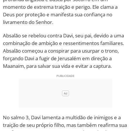
momento de extrema traição e perigo. Ele clama a
10 MANDAMENTOS
Deus por proteção e manifesta sua confiança no
livramento do Senhor.
ESTUDOS BÍBLICOS
Absalão se rebelou contra Davi, seu pai, devido a uma
ESBOÇOS DE PREGAÇÃO
combinação de ambição e ressentimentos familiares.
Absalão começou a conspirar para usurpar o trono,
TEMAS
forçando Davi a fugir de Jerusalém em direção a
Maanaim, para salvar sua vida e evitar a captura.
PERGUNTE À BÍBLIA
IA
TERMO BÍBLICO
JOGOS
QUEM SOMOS
LOJA BÍBLIAON
No salmo 3, Davi lamenta a multidão de inimigos e a
traição de seu próprio filho, mas também reafirma sua