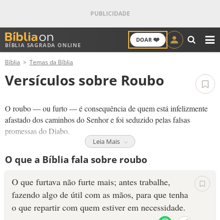
❤️
DOAR
BÍBLIA SAGRADA ONLINE
M
Bíblia
Temas da Bíblia
ANTIGO TESTAMENTO
Versículos sobre Roubo
NOVO TESTAMENTO
O roubo — ou furto — é consequência de quem está infelizmente
VERSÍCULOS
afastado dos caminhos do Senhor e foi seduzido pelas falsas
promessas do Diabo.
VERSÍCULO DO DIA
Leia Mais
Uma pessoa que rouba — além de cometer um crime — peca
O que a Bíblia fala sobre roubo
PALAVRA DO DIA
contra Deus e fica à mercê das armadilhas de Satanás, pois quem
rouba antes de tudo foi enganado e roubado pelo Diabo.
O que furtava não furte mais; antes trabalhe,
SALMO DO DIA
fazendo algo de útil com as mãos, para que tenha
Os "frutos" do roubo são ilusão e na maioria das vezes leva as
pessoas à desgraça.
Por isso devemos orar e sermos um
o que repartir com quem estiver em necessidade.
DEVOCIONAL DIÁRIO
instrumento de Deus para levar uma palavra de arrependimento e