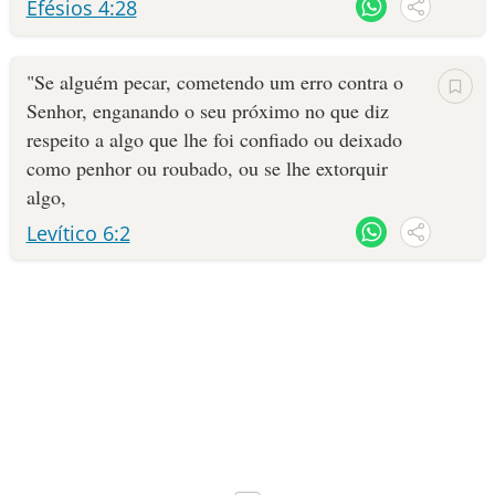
Efésios 4:28
salvação a quem está nas garras do Enganador.
10 MANDAMENTOS
"Se al­guém pecar, cometendo um erro contra o
ESTUDOS BÍBLICOS
Senhor, enganando o seu próximo no que diz
respeito a algo que lhe foi confiado ou deixado
ESBOÇOS DE PREGAÇÃO
como penhor ou roubado, ou se lhe extor­quir
algo,
TEMAS
Levítico 6:2
PERGUNTE À BÍBLIA
IA
TERMO BÍBLICO
JOGOS
QUEM SOMOS
LOJA BÍBLIAON