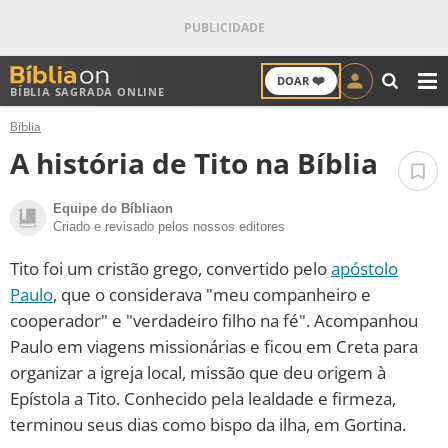
❤️
DOAR
BÍBLIA SAGRADA ONLINE
M
Bíblia
ANTIGO TESTAMENTO
A história de Tito na Bíblia
NOVO TESTAMENTO
Equipe do Bíbliaon
Criado e revisado pelos nossos editores
VERSÍCULOS
Tito foi um cristão grego, convertido pelo
apóstolo
VERSÍCULO DO DIA
Paulo
, que o considerava "meu companheiro e
cooperador" e "verdadeiro filho na fé". Acompanhou
PALAVRA DO DIA
Paulo em viagens missionárias e ficou em Creta para
organizar a igreja local, missão que deu origem à
SALMO DO DIA
Epístola a Tito. Conhecido pela lealdade e firmeza,
terminou seus dias como bispo da ilha, em Gortina.
DEVOCIONAL DIÁRIO