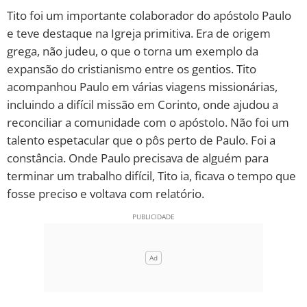
Tito foi um importante colaborador do apóstolo Paulo
10 MANDAMENTOS
e teve destaque na Igreja primitiva. Era de origem
grega, não judeu, o que o torna um exemplo da
ESTUDOS BÍBLICOS
expansão do cristianismo entre os gentios. Tito
acompanhou Paulo em várias viagens missionárias,
ESBOÇOS DE PREGAÇÃO
incluindo a difícil missão em Corinto, onde ajudou a
reconciliar a comunidade com o apóstolo. Não foi um
TEMAS
talento espetacular que o pôs perto de Paulo. Foi a
constância. Onde Paulo precisava de alguém para
PERGUNTE À BÍBLIA
IA
terminar um trabalho difícil, Tito ia, ficava o tempo que
fosse preciso e voltava com relatório.
TERMO BÍBLICO
JOGOS
QUEM SOMOS
LOJA BÍBLIAON