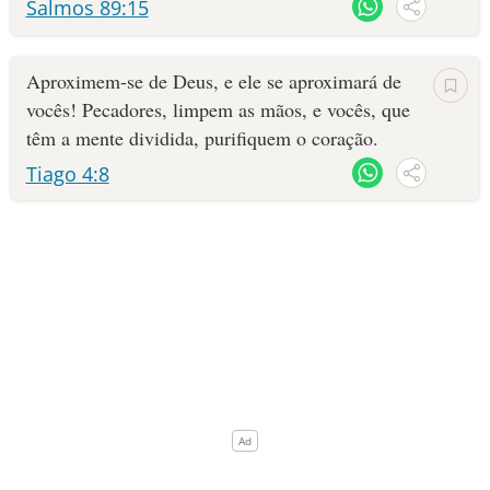
Salmos 89:15
10 MANDAMENTOS
Aproximem-se de Deus, e ele se aproximará de
ESTUDOS BÍBLICOS
vocês! Pecadores, limpem as mãos, e vocês, que
têm a mente dividida, purifiquem o coração.
ESBOÇOS DE PREGAÇÃO
Tiago 4:8
TEMAS
PERGUNTE À BÍBLIA
IA
TERMO BÍBLICO
JOGOS
QUEM SOMOS
LOJA BÍBLIAON