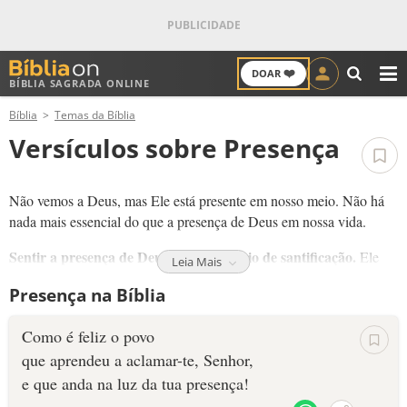
❤️
DOAR
BÍBLIA SAGRADA ONLINE
M
Bíblia
Temas da Bíblia
ANTIGO TESTAMENTO
Versículos sobre Presença
NOVO TESTAMENTO
Não vemos a Deus, mas Ele está presente em nosso meio. Não há
VERSÍCULOS
nada mais essencial do que a presença de Deus em nossa vida.
Sentir a presença de Deus é um exercício de santificação.
VERSÍCULO DO DIA
Ele
Leia Mais
não nos abandona. Quando buscamos a presença de Deus, o
Presença na Bíblia
Senhor se revela a nós! O pecado pode nos afastar da Sua presença,
PALAVRA DO DIA
mas o perdão nos reaproxima.
Como é feliz o povo
SALMO DO DIA
Ele está presente!
Busque a Deus em oração, leia a Sua Palavra
que aprendeu a aclamar-te, Senhor,
entregue a sua vida a Jesus para que a presença dele seja eterna!
e que anda na luz da tua presença!
DEVOCIONAL DIÁRIO