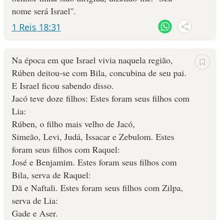
nome será Israel".
10 MANDAMENTOS
1 Reis 18:31
ESTUDOS BÍBLICOS
Na época em que Israel vivia naquela região,
ESBOÇOS DE PREGAÇÃO
Rúben deitou-se com Bila, concubina de seu pai.
E Israel ficou sabendo disso.
TEMAS
Jacó teve doze filhos: Estes foram seus filhos com
Lia:
PERGUNTE À BÍBLIA
IA
Rúben, o filho mais velho de Jacó,
Simeão, Levi, Judá, Issacar e Zebulom. Estes
TERMO BÍBLICO
JOGOS
foram seus filhos com Raquel:
José e Benjamim. Estes foram seus filhos com
QUEM SOMOS
Bila, serva de Raquel:
Dã e Naftali. Estes foram seus filhos com Zilpa,
LOJA BÍBLIAON
serva de Lia:
Gade e Aser.