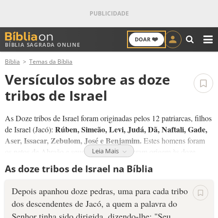
❤️
DOAR
BÍBLIA SAGRADA ONLINE
M
Bíblia
Temas da Bíblia
ANTIGO TESTAMENTO
Versículos sobre as doze
NOVO TESTAMENTO
tribos de Israel
VERSÍCULOS
As Doze tribos de Israel foram originadas pelos 12 patriarcas, filhos
Rúben, Simeão, Levi, Judá, Dã, Naftali, Gade,
de Israel (Jacó):
VERSÍCULO DO DIA
Aser, Issacar, Zebulom, José e Benjamim.
Estes homens foram
os netos de Abraão e seus descendentes deram origem às doze
Leia Mais
PALAVRA DO DIA
tribos que compõem a nação de Israel.
As doze tribos de Israel na Bíblia
SALMO DO DIA
Depois apanhou doze pedras, uma para cada tribo
dos descendentes de Jacó, a quem a palavra do
DEVOCIONAL DIÁRIO
Senhor tinha sido dirigida, dizendo-lhe: "Seu