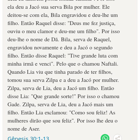
ela deu a Jacó sua serva Bila por mulher. Ele
deitou-se com ela, Bila engravidou e deu-lhe um
filho. Então Raquel disse: "Deus me fez justiça,
ouviu o meu clamor e deu-me um fi­lho". Por isso
deu-lhe o nome de Dã. Bila, serva de Raquel,
engravidou nova­mente e deu a Jacó o segundo
filho. Então disse Raquel: "Tive grande luta com
minha irmã e ven­ci". Pelo que o chamou Naftali.
Quando Lia viu que tinha parado de ter filhos,
tomou sua serva Zilpa e a deu a Jacó por mulher.
Zilpa, serva de Lia, deu a Jacó um filho. Então
disse Lia: "Que grande sorte!" Por isso o chamou
Gade. Zilpa, serva de Lia, deu a Jacó mais um
filho. Então Lia exclamou: "Como sou feliz! As
mulheres dirão que sou feliz". Por isso lhe deu o
nome de Aser.
Gênesis 30:1-13