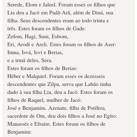
Serede, Elom e Jaleel. Foram esses os filhos que
Lia deu a Jacó em Padã-Arã, além de Diná, sua
filha. Seus des­cendentes eram ao todo trinta e
três. Estes foram os filhos de Gade:
Zefom, Hagi, Suni, Esbom,
Eri, Arodi e Areli. Estes foram os filhos de Aser:
Imna, Isvá, Isvi e Berias,
e a irmã deles, Sera.
Estes foram os filhos de Berias:
Héber e Malquiel. Foram esses os dezesseis
descendentes que Zil­pa, serva que Labão tinha
dado à sua filha Lia, deu a Jacó. Estes foram os
filhos de Raquel, mulher de Jacó:
José e Benjamim. Azenate, filha de Potífera,
sacerdote de Om, deu dois filhos a José no Egito:
Manassés e Efraim. Estes foram os filhos de
Benjamim: