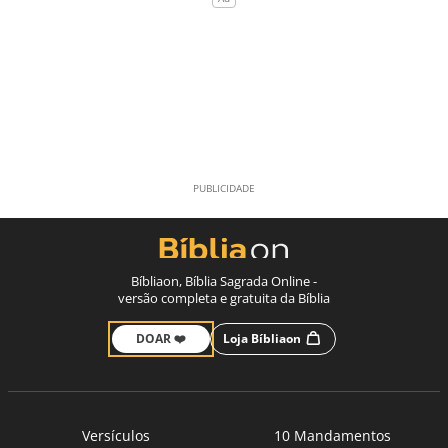
Bíbliaon, Bíblia Sagrada Online -
versão completa e gratuita da Bíblia
DOAR ❤️
Loja Bíbliaon
Versículos
10 Mandamentos