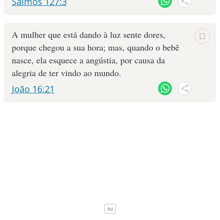
Salmos 127:3
10 MANDAMENTOS
A mulher que está dando à luz sente dores,
ESTUDOS BÍBLICOS
porque chegou a sua hora; mas, quando o bebê
nasce, ela esquece a angústia, por causa da
ESBOÇOS DE PREGAÇÃO
alegria de ter vindo ao mundo.
João 16:21
TEMAS
PERGUNTE À BÍBLIA
IA
TERMO BÍBLICO
JOGOS
QUEM SOMOS
LOJA BÍBLIAON