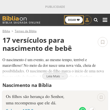
❤️
DOAR
BÍBLIA SAGRADA ONLINE
M
Bíblia
Temas da Bíblia
ANTIGO TESTAMENTO
17 versículos para
NOVO TESTAMENTO
nascimento de bebê
VERSÍCULOS
O nascimento é um evento, ao mesmo tempo, terrível e
maravilhoso! No meio da dor nasce uma nova vida, cheia de
VERSÍCULO DO DIA
possibilidades. O nascimento do filho marca o início de uma nova
A vida é uma bênção do Senhor.
fase na vida da família.
Leia Mais
PALAVRA DO DIA
Nascimento na Bíblia
Quem aceita Jesus como seu salvador nasce de novo. Este é um
nascimento diferente, espiritual. Morremos para o pecado, mas
SALMO DO DIA
Os filhos são herança do Senhor,
nascemos para a vida eterna. Temos uma nova oportunidade para
uma recompensa que ele dá.
ter uma vida diferente, com Jesus.
DEVOCIONAL DIÁRIO