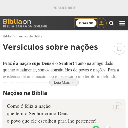
❤️
DOAR
BÍBLIA SAGRADA ONLINE
M
Bíblia
Temas da Bíblia
ANTIGO TESTAMENTO
Versículos sobre nações
NOVO TESTAMENTO
Feliz é a nação cujo Deus é o Senhor!
Tanto na antiguidade
VERSÍCULOS
quanto atualmente, somos constituídos de povos e nações. Para a
existência de uma nação não é necessário um território definido,
VERSÍCULO DO DIA
muitas nações começaram como famílias.
Leia Mais
Nações na Bíblia
Quando aceitamos a Cristo, passamos a fazer parte de uma nação
PALAVRA DO DIA
celestial, a nação que está acima de todas as nações. A geração
Como é feliz a nação
eleita por Deus está hoje espalhada por todo o mundo.
SALMO DO DIA
que tem o Senhor como Deus,
Independente da cada nacionalidade, todo o cristão faz parte dessa
grande família: a nação de Deus.
o povo que ele escolheu para lhe pertencer!
DEVOCIONAL DIÁRIO