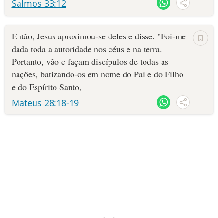
Salmos 33:12
10 MANDAMENTOS
Então, Jesus aproximou-se deles e disse: "Foi-me
ESTUDOS BÍBLICOS
dada toda a autoridade nos céus e na terra.
Portanto, vão e façam discípulos de todas as
ESBOÇOS DE PREGAÇÃO
nações, batizando-os em nome do Pai e do Filho
e do Espírito Santo,
TEMAS
Mateus 28:18-19
PERGUNTE À BÍBLIA
IA
TERMO BÍBLICO
JOGOS
QUEM SOMOS
LOJA BÍBLIAON