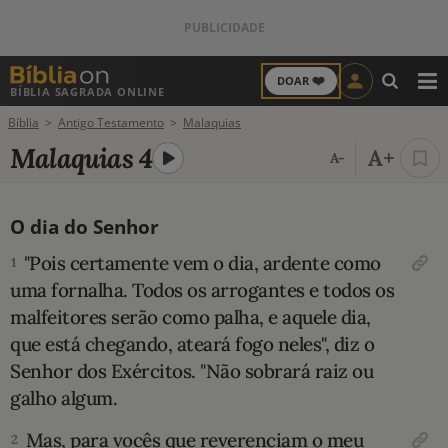
❤️
DOAR
BÍBLIA SAGRADA ONLINE
M
Bíblia
Antigo Testamento
Malaquias
ANTIGO TESTAMENTO
Malaquias 4
A+
A-
NOVO TESTAMENTO
O dia do Senhor
VERSÍCULOS
"Pois certamente vem o dia, ardente como
1
VERSÍCULO DO DIA
uma fornalha. Todos os arrogantes e todos os
malfeitores serão como palha, e aquele dia,
PALAVRA DO DIA
que está chegando, ateará fogo neles", diz o
Senhor dos Exércitos. "Não sobrará raiz ou
SALMO DO DIA
galho algum.
DEVOCIONAL DIÁRIO
Mas, para vocês que reverenci­am o meu
2