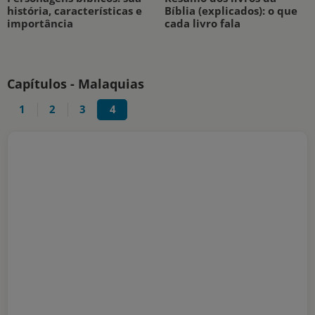
história, características e
Bíblia (explicados): o que
importância
cada livro fala
Capítulos - Malaquias
1
2
3
4