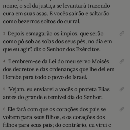
nome, o sol da justiça se levantará trazendo
10 MANDAMENTOS
cura em suas asas. E vocês sairão e saltarão
como bezerros soltos do curral.
ESTUDOS BÍBLICOS
Depois esmagarão os ímpios, que serão
3
ESBOÇOS DE PREGAÇÃO
como pó sob as solas dos seus pés, no dia em
que eu agir", diz o Senhor dos Exércitos.
TEMAS
"Lembrem-se da Lei do meu servo Moisés,
4
dos decretos e das ordenanças que lhe dei em
PERGUNTE À BÍBLIA
IA
Horebe para todo o povo de Israel.
TERMO BÍBLICO
JOGOS
"Vejam, eu enviarei a vocês o profeta Elias
5
antes do grande e temível dia do Senhor.
QUEM SOMOS
Ele fará com que os corações dos pais se
6
LOJA BÍBLIAON
voltem para seus filhos, e os corações dos
filhos para seus pais; do contrário, eu virei e