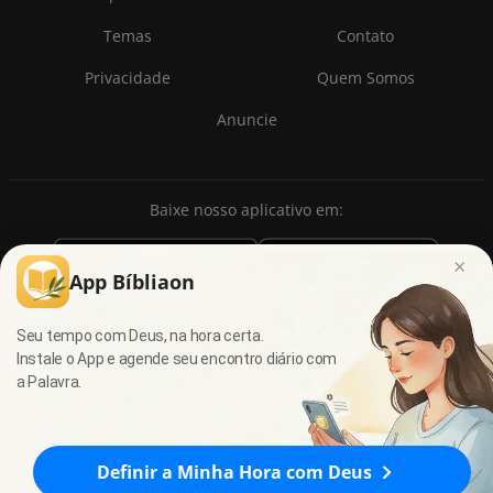
Temas
Contato
Privacidade
Quem Somos
Anuncie
Baixe nosso aplicativo em:
×
App Bíbliaon
Seu tempo com Deus, na hora certa.
Instale o App e agende seu encontro diário com
a Palavra.
© 2009 - 2026
7Graus
- Todos os direitos reservados.
Definir a Minha Hora com Deus