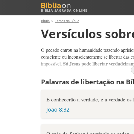
BÍBLIA SAGRADA ONLINE
Bíblia
Temas da Bíblia
Versículos sobr
O pecado entrou na humanidade trazendo aprisio
consciente ou inconscientemente se libertar das c
Só Jesus pode libertar verdadeiram
impossível.
Alguma vez você já se sentiu preso a alguma sit
Palavras de libertação na Bí
paz, que te impede de viver uma vida que agrada 
isso a Deus, e receba a libertação agora mesmo!
E conhecerão a verdade, e a verdade os l
João 8:32
O anjo do Senhor é sentinela ao redor