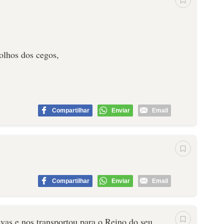
 olhos dos cegos,
Compartilhar
Enviar
Email
Compartilhar
Enviar
Email
evas e nos transportou para o Reino do seu