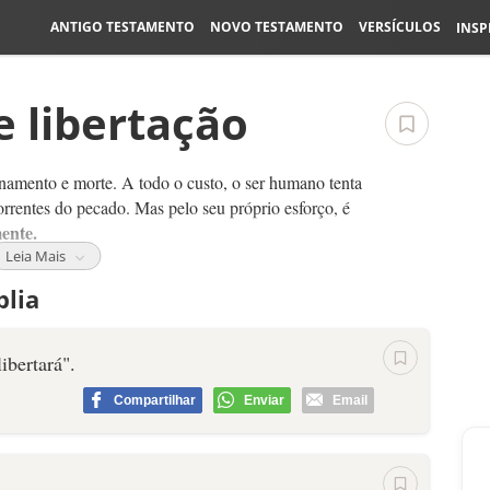
ANTIGO TESTAMENTO
NOVO TESTAMENTO
VERSÍCULOS
INSP
e libertação
namento e morte. A todo o custo, o ser humano tenta
orrentes do pecado. Mas pelo seu próprio esforço, é
ente.
Leia Mais
uação ou comportamento errado? Algo que tira a tua
blia
a Deus? Leia os seguintes versículos, entregue tudo
ibertará".
Compartilhar
Enviar
Email