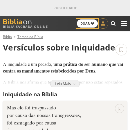
❤️
DOAR
BÍBLIA SAGRADA ONLINE
M
Bíblia
Temas da Bíblia
ANTIGO TESTAMENTO
Versículos sobre Iniquidade
NOVO TESTAMENTO
uma prática do ser humano que vai
A iniquidade é um pecado,
VERSÍCULOS
contra os mandamentos estabelecidos por Deus
.
VERSÍCULO DO DIA
A Bíblia nos afirma que todos pecaram e por isso estão separados
Leia Mais
de Deus. Por causa da nossa iniquidade, Deus colocou em ação o
Iniquidade na Bíblia
maravilhoso plano da salvação: enviou o Seu único filho para
PALAVRA DO DIA
morrer por aqueles que aceitam o Seu sacrifício.
Mas ele foi traspassado
SALMO DO DIA
Só Jesus pode quebrar o poder da iniquidade nas nossas vidas
,
por causa das nossas transgressões,
e garantir o nosso acesso a Deus.
foi esmagado por causa
DEVOCIONAL DIÁRIO