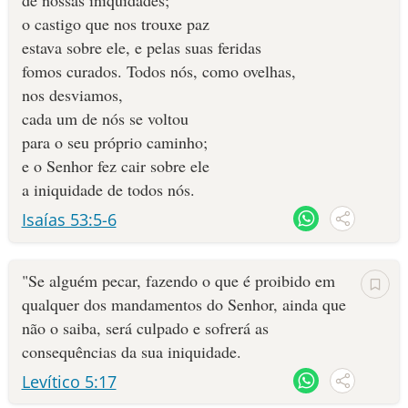
de nossas iniquidades;
Apesar de ser considerado um pecado em geral, muitas vezes a
o castigo que nos trouxe paz
Palavra de Deus se refere à iniquidade como algum tipo de
10 MANDAMENTOS
perversão sexual.
estava sobre ele, e pelas suas feridas
fomos curados. Todos nós, como ovelhas,
ESTUDOS BÍBLICOS
nos desviamos,
cada um de nós se voltou
ESBOÇOS DE PREGAÇÃO
para o seu próprio caminho;
e o Senhor fez cair sobre ele
TEMAS
a iniquidade de todos nós.
Isaías 53:5-6
PERGUNTE À BÍBLIA
IA
TERMO BÍBLICO
JOGOS
"Se alguém pecar, fazendo o que é proibido em
qualquer dos mandamentos do Senhor, ainda que
QUEM SOMOS
não o saiba, será culpado e sofrerá as
consequências da sua iniquidade.
LOJA BÍBLIAON
Levítico 5:17