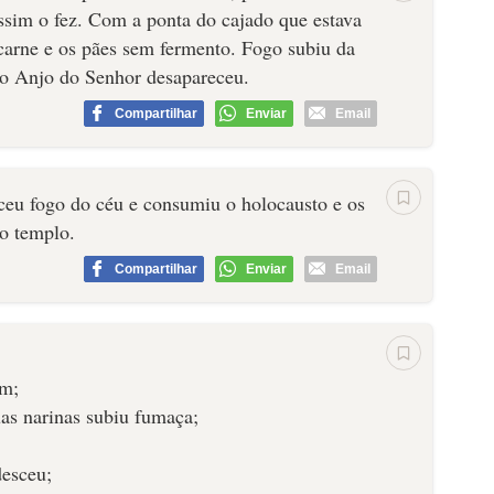
ssim o fez. Com a ponta do cajado que estava
arne e os pães sem fermento. Fogo subiu da
 o Anjo do Senhor desapareceu.
Compartilhar
Enviar
Email
eu fogo do céu e consumiu o holocausto e os
 o templo.
Compartilhar
Enviar
Email
am;
as narinas subiu fumaça;
desceu;