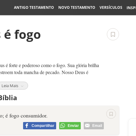
ANTIGO TESTAMENTO
NOVO TESTAMENTO
VERSÍCULOS
INSP
 é fogo
s é forte e poderoso como o fogo. Sua glória brilha
destroem toda mancha de pecado. Nosso Deus é
Leia Mais
tiça e julgamento. O fogo limpa metais preciosos,
íblia
zas. Da mesma maneira, o fogo consumidor de Deus
mpa e purifica os salvos.
o; é fogo consumidor.
Compartilhar
Enviar
Email