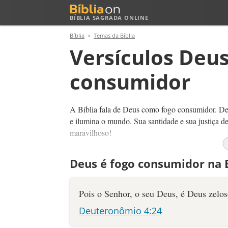
BÍBLIA SAGRADA ONLINE
Bíblia
Temas da Bíblia
Versículos Deus
consumidor
A Bíblia fala de Deus como fogo consumidor. Deu
e ilumina o mundo. Sua santidade e sua justiça 
maravilhoso!
O fogo consumidor na Bíblia está associado a jus
Deus é fogo consumidor na B
como o ouro ou a prata, mas consome as impure
destrói tudo que é corrompido pelo pecado, mas li
Pois o Senhor, o seu Deus, é Deus zelos
Deuteronômio 4:24