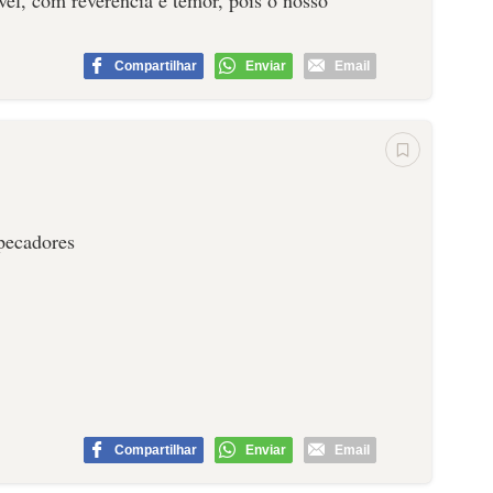
el, com reverência e temor, pois o nosso
Compartilhar
Enviar
Email
pecadores
Compartilhar
Enviar
Email