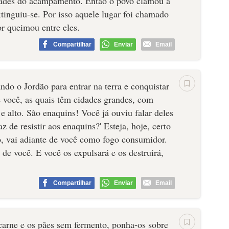
dades do acampamento. Então o povo clamou a
xtinguiu-se. Por isso aquele lugar foi chamado
r queimou entre eles.
Compartilhar
Enviar
Email
ando o Jordão para entrar na terra e conquistar
 você, as quais têm cidades grandes, com
e alto. São enaquins! Você já ouviu falar deles
 de resistir aos enaquins?' Esteja, hoje, certo
, vai adiante de você como fogo consumidor.
 de você. E você os expulsará e os destruirá,
Compartilhar
Enviar
Email
carne e os pães sem fermento, ponha-os sobre