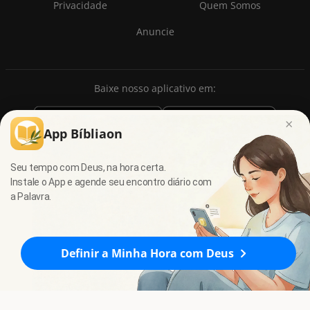
Privacidade
Quem Somos
Anuncie
Baixe nosso aplicativo em:
×
App Bíbliaon
Seu tempo com Deus, na hora certa.
Instale o App e agende seu encontro diário com
a Palavra.
© 2009 - 2026
7Graus
- Todos os direitos reservados.
Definir a Minha Hora com Deus
Ezequiel 45