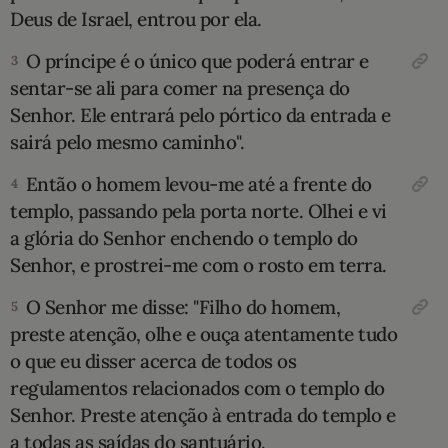
Deus de Israel, entrou por ela.
10 MANDAMENTOS
O príncipe é o único que poderá entrar e
3
sentar-se ali para comer na presença do
ESTUDOS BÍBLICOS
­Senhor. Ele entrará pelo pórtico da entrada e
ESBOÇOS DE PREGAÇÃO
sairá pelo mesmo caminho".
Então o homem levou-me até a frente do
4
TEMAS
templo, passando pela porta norte. Olhei e vi
a glória do Senhor enchendo o templo do
PERGUNTE À BÍBLIA
IA
Senhor, e prostrei-me com o rosto em terra.
TERMO BÍBLICO
JOGOS
O Senhor me disse: "Filho do homem,
5
preste atenção, olhe e ouça atentamente tudo
QUEM SOMOS
o que eu disser acerca de todos os
regulamentos relacionados com o templo do
LOJA BÍBLIAON
­Senhor. Preste atenção à entrada do templo e
a todas as saídas do santuário.