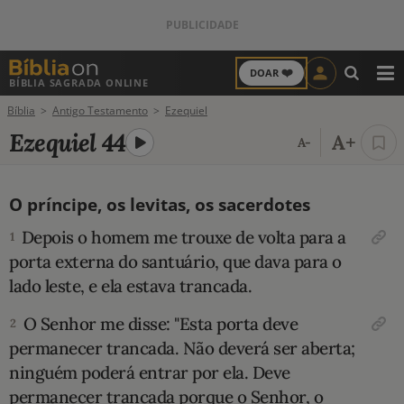
❤️
DOAR
BÍBLIA SAGRADA ONLINE
M
Bíblia
Antigo Testamento
Ezequiel
ANTIGO TESTAMENTO
Ezequiel 44
A+
A-
NOVO TESTAMENTO
O príncipe, os levitas, os sacerdotes
VERSÍCULOS
Depois o homem me trouxe de volta para a
1
VERSÍCULO DO DIA
porta externa do santuário, que dava para o
lado leste, e ela estava trancada.
PALAVRA DO DIA
O Senhor me disse: "Esta porta deve
2
SALMO DO DIA
permanecer trancada. Não deverá ser aberta;
ninguém poderá entrar por ela. Deve
DEVOCIONAL DIÁRIO
permanecer trancada porque o Senhor, o