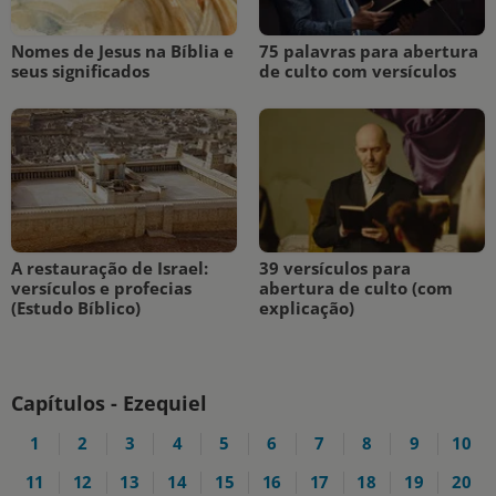
Nomes de Jesus na Bíblia e
75 palavras para abertura
seus significados
de culto com versículos
A restauração de Israel:
39 versículos para
versículos e profecias
abertura de culto (com
(Estudo Bíblico)
explicação)
Capítulos - Ezequiel
1
2
3
4
5
6
7
8
9
10
11
12
13
14
15
16
17
18
19
20