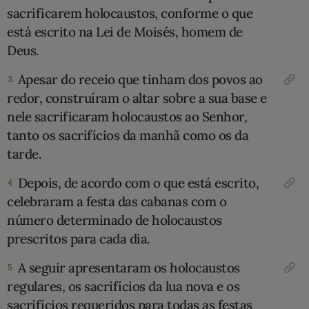
sacrificarem holocaustos, conforme o que
10 MANDAMENTOS
está escrito na Lei de Moisés, homem de
Deus.
ESTUDOS BÍBLICOS
Apesar do receio que tinham dos povos ao
3
ESBOÇOS DE PREGAÇÃO
redor, construí­ram o altar sobre a sua base e
nele sacrificaram holocaustos ao Senhor,
TEMAS
tanto os sacrifícios da manhã como os da
tarde.
PERGUNTE À BÍBLIA
IA
Depois, de acordo com o que está escrito,
4
celebraram a festa das cabanas com o
TERMO BÍBLICO
JOGOS
número determinado de holocaustos
QUEM SOMOS
prescritos para cada dia.
A seguir apresentaram os holocaustos
5
LOJA BÍBLIAON
regulares, os sacrifícios da lua nova e os
sacrifícios requeri­dos para todas as festas