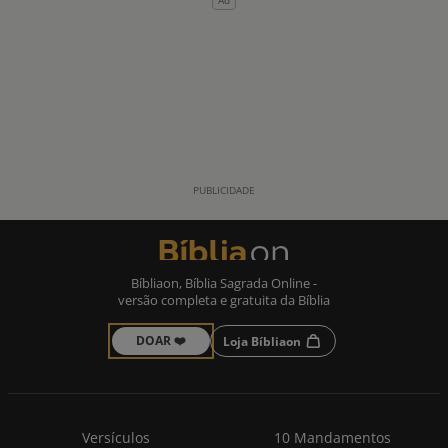
Bíbliaon, Bíblia Sagrada Online -
versão completa e gratuita da Bíblia
DOAR ❤️
Loja Bíbliaon
Versículos
10 Mandamentos