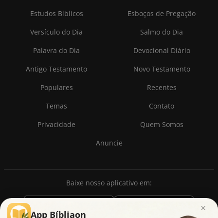
Estudos Bíblicos
Esboços de Pregação
Versículo do Dia
Salmo do Dia
Palavra do Dia
Devocional Diário
Antigo Testamento
Novo Testamento
Populares
Recentes
Temas
Contato
Privacidade
Quem Somos
Anuncie
Baixe nosso aplicativo em:
×
App Bíbliaon