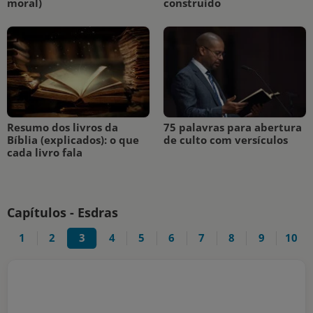
moral)
construído
Resumo dos livros da
75 palavras para abertura
Bíblia (explicados): o que
de culto com versículos
cada livro fala
Capítulos - Esdras
1
2
3
4
5
6
7
8
9
10