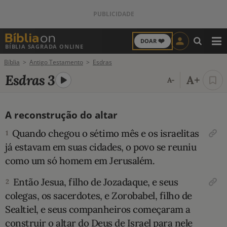
❤️
DOAR
BÍBLIA SAGRADA ONLINE
M
Bíblia
Antigo Testamento
Esdras
ANTIGO TESTAMENTO
Esdras 3
A+
A-
NOVO TESTAMENTO
A reconstrução do altar
VERSÍCULOS
Quando chegou o sétimo mês e os israelitas
1
VERSÍCULO DO DIA
já estavam em suas cidades, o povo se reuniu
como um só homem em Jerusalém.
PALAVRA DO DIA
Então Jesua, filho de Jozadaque, e seus
2
SALMO DO DIA
colegas, os sacerdotes, e Zorobabel, filho de
Sealtiel, e seus companheiros começaram a
DEVOCIONAL DIÁRIO
construir o altar do Deus de Israel para nele