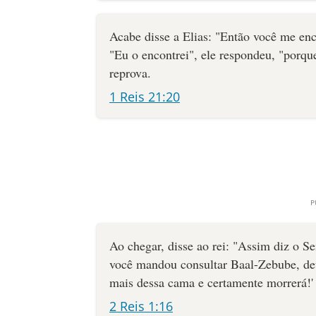
provisão divina através de corvos (
Acabe disse a Elias: "Então você me en
de um anjo do Senhor (1 Reis 19:5
"Eu o encontrei", ele respondeu, "porqu
Deus ressuscitou o filho da viúva atravé
reprova.
Propôs uma reforma religiosa dentre o p
1 Reis 21:20
somente ao Senhor (1 Reis 18:21)
Enfrentou com valentia a idolatria dos 4
Fugiu para escapar da vingança da malig
Deus o encorajou no monte Horebe, dand
Não era infalível - teve medo e deixou-s
Ficou desencorajado com as más notícias
Foi honrado por Deus (2 Reis 2:11, Mat
Ao chegar, disse ao rei: "Assim diz o S
você mandou consultar Baal-Zebube, deu
mais dessa cama e certamente morrerá!'
2 Reis 1:16