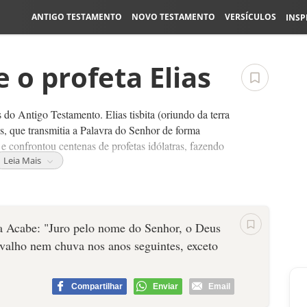
ANTIGO TESTAMENTO
NOVO TESTAMENTO
VERSÍCULOS
INSP
 o profeta Elias
 do Antigo Testamento. Elias tisbita (oriundo da terra
s, que transmitia a Palavra do Senhor de forma
e confrontou centenas de profetas idólatras, fazendo
Leia Mais
s na sua aparência e no vestir, sendo um perfeito
lias foi levado ao céu num redemoinho, deixando
 a Acabe: "Juro pelo nome do Senhor, o Deus
orvalho nem chuva nos anos seguintes, exceto
eis 17:22, 1 Reis 18:36-38, 18:42-43)
ilagrosa através:
Compartilhar
Enviar
Email
-16)