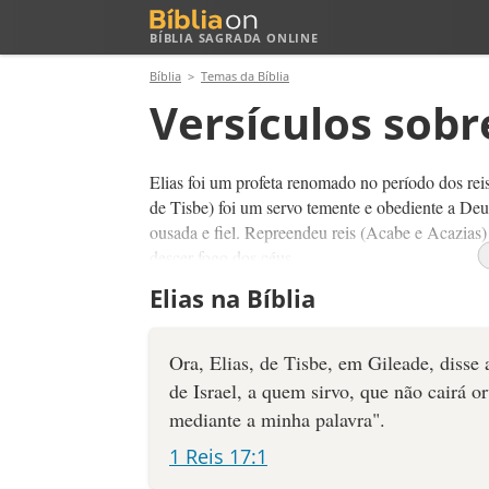
BÍBLIA SAGRADA ONLINE
Bíblia
Temas da Bíblia
Versículos sobre
Elias foi um profeta renomado no período dos reis
de Tisbe) foi um servo temente e obediente a Deu
ousada e fiel. Repreendeu reis (Acabe e Acazias) 
descer fogo dos céus.
Elias na Bíblia
O conhecido "profeta do fogo" era bastante simple
protótipo de João Batista. No fim de sua vida, E
Eliseu como seu sucessor.
Ora, Elias, de Tisbe, em Gileade, disse
de Israel, a quem sirvo, que não cairá 
Fatos importantes da vida de Elias:
mediante a minha palavra".
Era poderoso na oração (Tiago 5:17, 1 R
1 Reis 17:1
Elias foi sustentado por Deus de forma m
da Viúva de Sarepta (1 Reis 17:13