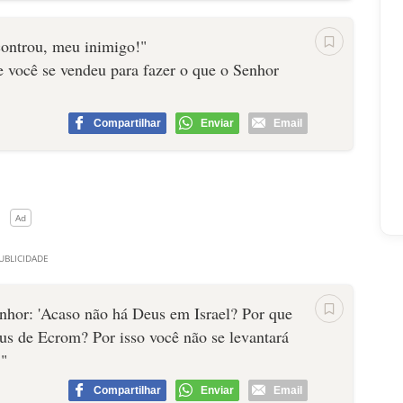
1 Reis 17:3-6)
controu, meu inimigo!"
-8)
e você se vendeu para fazer o que o Senhor
s de Elias (1 Reis 17:18-23)
ovo de Israel, para abandonarem os falsos deuses e seguirem
Compartilhar
Enviar
Email
50 profetas de Baal (1 Reis 18:18-40)
na rainha Jezabel (1 Reis 19:1-2)
o nova visão e instruções (1 Reis 19:5-13)
e deprimir (1 Reis 19:3-4)
 (1 Reis 19:14)
eus 17:3)
enhor: 'Acaso não há Deus em Israel? Por que
s de Ecrom? Por isso você não se levantará
 "
Compartilhar
Enviar
Email