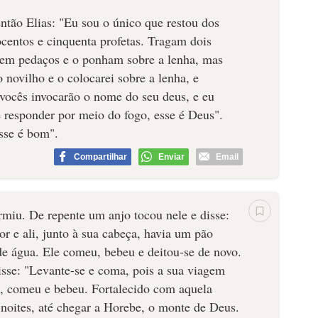
ntão Elias: "Eu sou o único que restou dos
centos e cinquenta profetas. Tragam dois
 em pedaços e o ponham sobre a lenha, mas
 novilho e o colocarei sobre a lenha, e
 vocês invocarão o nome do seu deus, e eu
 responder por meio do fogo, esse é Deus".
sse é bom".
Compartilhar
Enviar
Email
rmiu. De repente um anjo tocou nele e disse:
r e ali, junto à sua cabeça, havia um pão
de água. Ele comeu, bebeu e deitou-se de novo.
isse: "Levante-se e coma, pois a sua viagem
u, comeu e bebeu. Fortalecido com aquela
 noites, até chegar a Horebe, o monte de Deus.