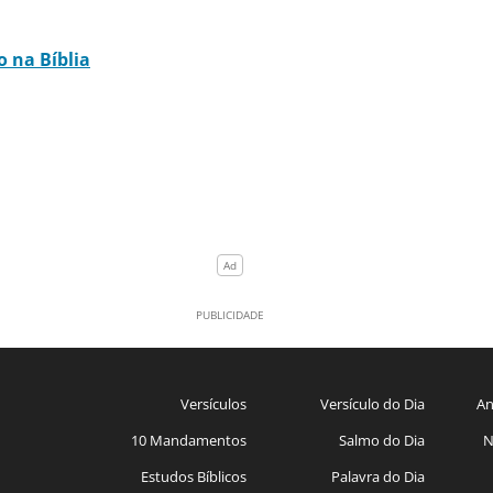
o na Bíblia
Versículos
Versículo do Dia
An
10 Mandamentos
Salmo do Dia
N
Estudos Bíblicos
Palavra do Dia