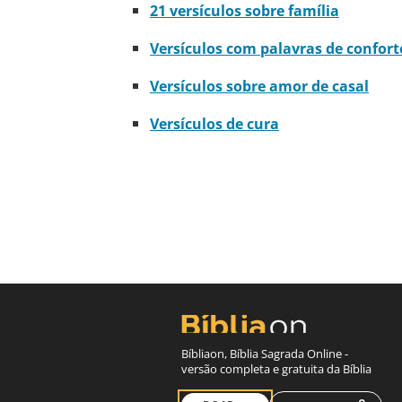
21 versículos sobre família
Versículos com palavras de confort
Versículos sobre amor de casal
Versículos de cura
Bíbliaon, Bíblia Sagrada Online -
versão completa e gratuita da Bíblia