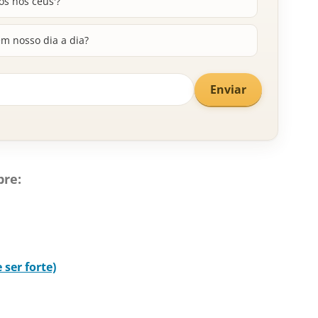
os nos céus'?
m nosso dia a dia?
Enviar
bre:
ser forte)