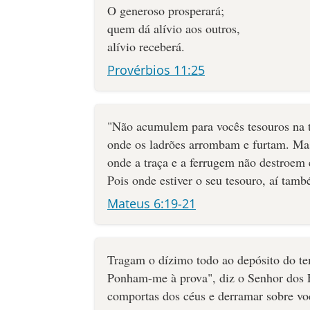
O generoso prosperará;
quem dá alívio aos outros,
alívio receberá.
Provérbios 11:25
"Não acumulem para vocês tesouros na te
onde os ladrões arrombam e furtam. Ma
onde a traça e a ferrugem não destroem
Pois onde estiver o seu tesouro, aí tamb
Mateus 6:19-21
Tragam o dízimo todo ao depósito do te
Ponham-me à prova", diz o Senhor dos Ex
comportas dos céus e derra­mar sobre v