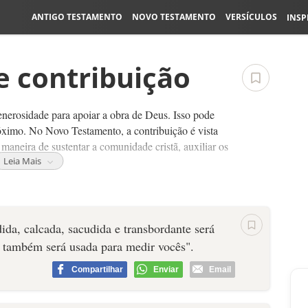
ANTIGO TESTAMENTO
NOVO TESTAMENTO
VERSÍCULOS
INSP
e contribuição
generosidade para apoiar a obra de Deus. Isso pode
róximo. No Novo Testamento, a contribuição é vista
neira de sustentar a comunidade cristã, auxiliar os
Leia Mais
que a mensagem de Jesus continue a ser
apoiados, e que os mais vulneráveis recebam ajuda,
retas.
da, calcada, sacudida e transbordante será
 também será usada para medir vocês".
Compartilhar
Enviar
Email