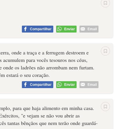
Compartilhar
Enviar
Email
rra, onde a traça e a ferrugem destroem e
s acumulem para vocês tesouros nos céus,
 e onde os ladrões não arrombam nem furtam.
ém estará o seu coração.
Compartilhar
Enviar
Email
mplo, para que haja alimento em minha casa.
ércitos, "e vejam se não vou abrir as
ocês tantas bênçãos que nem terão onde guardá-