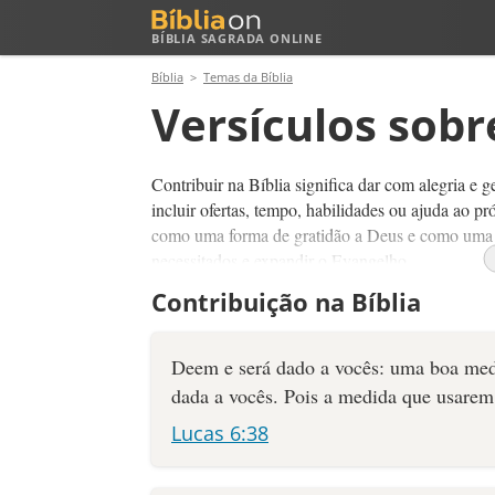
BÍBLIA SAGRADA ONLINE
Bíblia
Temas da Bíblia
Versículos sobr
Contribuir na Bíblia significa dar com alegria e 
incluir ofertas, tempo, habilidades ou ajuda ao p
como uma forma de gratidão a Deus e como uma ma
necessitados e expandir o Evangelho.
Contribuição na Bíblia
Nossa contribuição é importante porque permite 
compartilhada, que igrejas e missionários sejam 
refletindo o amor de Deus por meio de ações conc
Deem e será dado a vocês: uma boa medi
dada a vocês. Pois a medida que usarem
Lucas 6:38